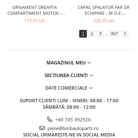
F10 F11
ORNAMENT DREAPTA
CAPAC SPALATOR FAR DR
COMPARTIMENT MOTOR -
ECHIPARE - M O.E.
PESTE ARIPA A.M.
51118059938 - BMW X5 F15
173,37 Lei
223,70 Lei
51767019804 - BMW SERIA 5
F85
F10 F11
1
2
3
367
...
MAGAZINUL MEU
SECȚIUNEA CLIENȚI
DATE COMERCIALE
SUPORT CLIENTI
LUNI - VINERI: 08:00 - 17:00
SÂMBĂTĂ: 08:00 - 12:00
+40 745 392920
piese@bmbautoparts.ro
SOCIAL
URMARESTE-NE IN SOCIAL MEDIA