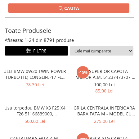
TAMPON
CAUTA
Capac bara
Turbocompresor
Capac fata motor
Ungere
Capitonaj
Toate Produsele
Capota
Afiseaza:
1-
24
din
8791
produse
Capota spate
FILTRE
Carenaj roata
Deflector aer
ULEI BMW 0W20 TWIN POWER
CUI SUPERIOR CAPOTA
-15%
Elemente caroserie
TURBO (1L) LONGLIFE-17 FE+
MOTOR A.M. 51237473707 -
83215B49CA2
BMW SERIES 3 (G20/G21)
78,30 Lei
100,00 Lei
Inchidere aripa
85,00 Lei
Oglindă
Overfender aripa
Usa torpedou BMW X3 F25 X4
GRILA CENTRALA INFERIOARA
F26 51166839000,
BARA FATA M - MODEL CU
Panou acoperire trigger
51169242086
ACC - O.E. 51118056522 -
500,00 Lei
275,00 Lei
Plafon
BMW X6 F16
Praguri
CABLAJ BARA FATA A.M.
BROASCA STG CAPOTA