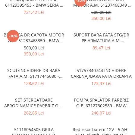
-30%
Rama radiator
61129395453 - BMW SERIA 5
MOTOR A.M. 51237468349 -
G30 , G31
BMW SERIA 1 F40
721,42 Lei
500,00 Lei
Scut motor
350,00 Lei
Spălător far
Suport aripa
BROASCA DR CAPOTA MOTOR
SUPORT BARA FATA STG/DR
-30%
A.M. 51237468350 - BMW
PE ARMATURA A.M.
Suport far
SERIA 1 F40
51117276426 - BMW X3 F25 ,
500,00 Lei
89,47 Lei
Suport radiator
X4 F26
350,00 Lei
Traversa
Usa fată
SCUT/INCHIDERE DR BARA
51757340744 INCHIDERE
FATA A.M. 51717445680 -
CARENAJ/BARA FATA DREAPTA
Usa spate
BMW X3 (G01)
128,62 Lei
173,37 Lei
SET STERGATOARE
POMPA SPALATOR PARBRIZ
AERODINAMICE PARBRIZ O.E.
O.E. 67127302589 - BMW
61615A43585 - BMW Seria 3
Seria 1 E81 E82 E87 E88 F20
262,85 Lei
246,07 Lei
F30 F31 F34 F35 F80M3
F21, Seria 2 F22 F23 F87 M2,
Seria 3 E90 E91 E92 E93 F30
F31 F34 F80 M3, Seria 4 F32
51118054505 GRILA
Redresor baterii 12V - 5 AH -
F33 F36 F82 F83 M4, Seria 5