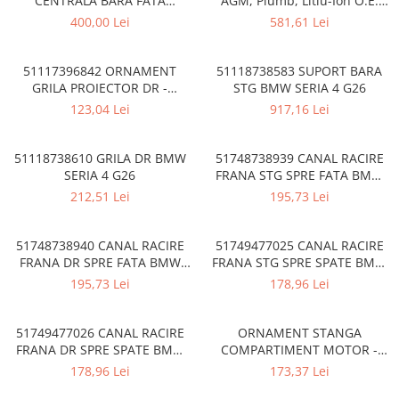
CENTRALA BARA FATA
AGM, Plumb, Litiu-Ion O.E.
E60 E61 G30,
ACC/DISTRONIC BMW
61432408592
400,00 Lei
581,61 Lei
51117396842 ORNAMENT
51118738583 SUPORT BARA
GRILA PROIECTOR DR -
STG BMW SERIA 4 G26
LUXURY LINE BMW SERIA 3
123,04 Lei
917,16 Lei
F30 F31 LCI AFTERMARKET
51118738610 GRILA DR BMW
51748738939 CANAL RACIRE
SERIA 4 G26
FRANA STG SPRE FATA BMW
SERIA 4 G26
212,51 Lei
195,73 Lei
51748738940 CANAL RACIRE
51749477025 CANAL RACIRE
FRANA DR SPRE FATA BMW
FRANA STG SPRE SPATE BMW
SERIA 4 G26
SERIA 4 G26
195,73 Lei
178,96 Lei
51749477026 CANAL RACIRE
ORNAMENT STANGA
FRANA DR SPRE SPATE BMW
COMPARTIMENT MOTOR -
SERIA 4 G26
PESTE ARIPA A.M.
178,96 Lei
173,37 Lei
51767019803 - BMW SERIA 5