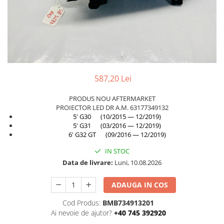
TAMPON
Capac bara
Turbocompresor
Capac fata motor
Ungere
Capitonaj
Capota
Capota spate
587,20 Lei
Carenaj roata
PRODUS NOU AFTERMARKET
Deflector aer
PROIECTOR LED DR A.M. 63177349132
5' G30 (10/2015 — 12/2019)
Elemente caroserie
5' G31 (03/2016 — 12/2019)
6' G32 GT (09/2016 — 12/2019)
Inchidere aripa
IN STOC
Oglindă
Data de livrare:
Luni, 10.08.2026
Overfender aripa
Panou acoperire trigger
ADAUGA IN COS
Plafon
Cod Produs:
BMB734913201
Ai nevoie de ajutor?
+40 745 392920
Praguri