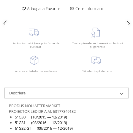
Rama radiator
Adauga la Favorite
Cere informatii
Scut motor
Spălător far
Suport aripa
Suport far
Livrăm în toată țara prin firme de
Toate piesele se livrează cu factură
curierat
și garanție
Suport radiator
Traversa
Usa fată
Livrarea coletelor cu verificare
14 zile drept de retur
Usa spate
Descriere
PRODUS NOU AFTERMARKET
PROIECTOR LED DR A.M. 63177349132
5' G30 (10/2015 — 12/2019)
5' G31 (03/2016 — 12/2019)
6' G32 GT (09/2016 — 12/2019)