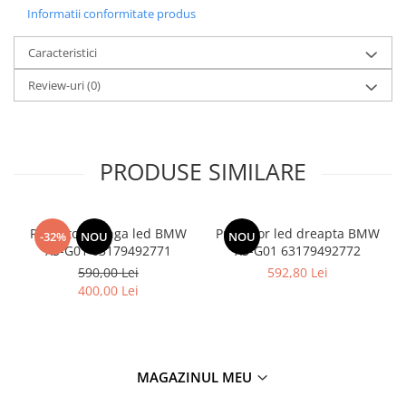
Informatii conformitate produs
Caracteristici
Review-uri
(0)
PRODUSE SIMILARE
Proiector stanga led BMW
Proiector led dreapta BMW
-32%
NOU
NOU
X3-G01 63179492771
X3-G01 63179492772
590,00 Lei
592,80 Lei
400,00 Lei
MAGAZINUL MEU