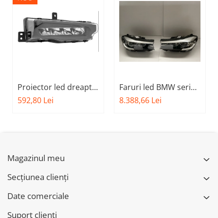
Proiector led dreapta
Faruri led BMW seria
BMW X3-G01
7 G11 G12
592,80 Lei
8.388,66 Lei
63179492772
Magazinul meu
Secțiunea clienți
Date comerciale
Suport clienti