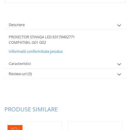
Plafon
Praguri
Rama radiator
Descriere
Scut motor
PROIECTOR STANGA LED 63179492771
Spălător far
COMPATIBIL G01 G02
Suport aripa
Informatii conformitate produs
Suport far
Caracteristici
Suport radiator
Review-uri
(0)
Traversa
Usa fată
Usa spate
PRODUSE SIMILARE
NOU