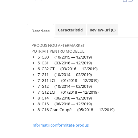
Armatura
Balama capota
Bara fata
Bara spate
Caracteristici
Review-uri
(0)
Descriere
Broasca capota
PRODUS NOU AFTERMARKET
Broască usă
POTRIVIT PENTRU MODELUL
5' G30 (10/2015 — 12/2019)
Canal racire
5' G31 (03/2016 — 12/2019)
Capac bara
6' G32 GT (09/2016 — 12/2019)
7' G11 (10/2014 — 02/2019)
Capac fata motor
7' G11 LCI (01/2018 — 12/2019)
Capitonaj
7' G12 (10/2014 — 02/2019)
7' G12 LCI (01/2018 — 12/2019)
Capota
8' G14 (06/2018 — 12/2019)
8' G15 (06/2018 — 12/2019)
Capota spate
8' G16 Gran Coupé (05/2018 — 12/2019)
Carenaj roata
Deflector aer
Informatii conformitate produs
Elemente caroserie