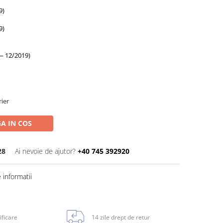
9)
9)
— 12/2019)
rier
A IN COS
28
Ai nevoie de ajutor?
+40 745 392920
informatii
ificare
14 zile drept de retur