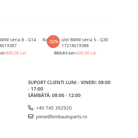
BMW seria 8 - G14
Radiator ulei BMW seria 5 - G30
RADIATOR 
-32%
-11%
8619387
17218619388
17118743
Lei
800,00 Lei
883,61 Lei
600,00 Lei
1.291,8
SUPORT CLIENTI
LUNI - VINERI: 08:00
- 17:00
SÂMBĂTĂ: 08:00 - 12:00
+40 745 392920
piese@bmbautoparts.ro