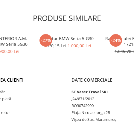
PRODUSE SIMILARE
NTERIOR A.M.
Radiator BMW Seria 5-G30
Radiator ulei 
-27%
-24%
W Seria 5G30
1721
1.370,15 Lei
1.000,00 Lei
900,00 Lei
1.045,78 
EA CLIENȚI
DATE COMERCIALE
păr
SC Vaser Travel SRL
 plată
J24/871/2012
RO30742990
 retur
Piața Nicolae Iorga 2B
Vișeu de Sus, Maramureș