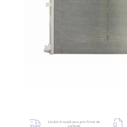
Planetară
Antrenare punte
Cardan
Aprindere
Bujie
Releu
Caroserie
Absorbant bara fata
Absorbant bara V
Actuator capsa capota
Aripă
Aripă spate
Livrăm în toată țara prin firme de
curierat