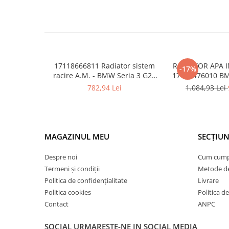
Inchidere aripa
Oglindă
Overfender aripa
Panou acoperire trigger
17118666811 Radiator sistem
RADIATOR APA I
-17%
Plafon
racire A.M. - BMW Seria 3 G20
17118476010 BM
G21, Z4 G29
782,94 Lei
1.084,93 Lei
Praguri
Rama radiator
Scut motor
Spălător far
MAGAZINUL MEU
SECȚIUN
Suport aripa
Despre noi
Cum cum
Suport far
Termeni și condiții
Metode de
Politica de confidențialitate
Livrare
Suport radiator
Politica cookies
Politica de
Traversa
Contact
ANPC
Usa fată
SOCIAL
URMARESTE-NE IN SOCIAL MEDIA