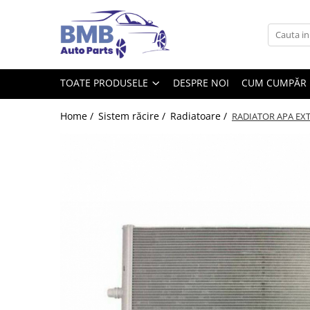
Toate Produsele
Accesorii
TOATE PRODUSELE
DESPRE NOI
CUM CUMPĂR
Covorase
ODORIZANTE
Home /
Sistem răcire /
Radiatoare /
RADIATOR APA EXT
Ornament
AIRBAG
Ambreiaj
Cilindru
Rulment de presiune
Set ambreiaj
Volantă
Angrenare roată
Burduf planetară