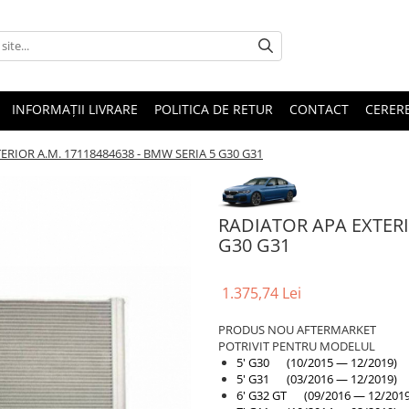
INFORMAȚII LIVRARE
POLITICA DE RETUR
CONTACT
CERERE
ERIOR A.M. 17118484638 - BMW SERIA 5 G30 G31
RADIATOR APA EXTERI
G30 G31
1.375,74 Lei
PRODUS NOU AFTERMARKET
POTRIVIT PENTRU MODELUL
5' G30 (10/2015 — 12/2019)
5' G31 (03/2016 — 12/2019)
6' G32 GT (09/2016 — 12/2019