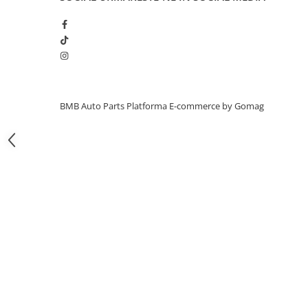
Usa spate
Cutie viteze
Cutie viteze
Kit revizie
Suport cutie
DIFERENTIAL
BMB Auto Parts
Platforma E-commerce by Gomag
Directie
Bieletă directie
Cap de bara
Casetă directie
Scut caseta
Electrice
Acumulator