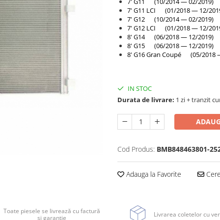
7' G11 (10/2014 — 02/2019)
7' G11 LCI (01/2018 — 12/201
7' G12 (10/2014 — 02/2019)
7' G12 LCI (01/2018 — 12/201
8' G14 (06/2018 — 12/2019)
8' G15 (06/2018 — 12/2019)
8' G16 Gran Coupé (05/2018 
IN STOC
Durata de livrare:
1 zi + tranzit cu
ADAUG
Cod Produs:
BMB848463801-25
Adauga la Favorite
Cere 
Toate piesele se livrează cu factură
Livrarea coletelor cu ver
și garanție