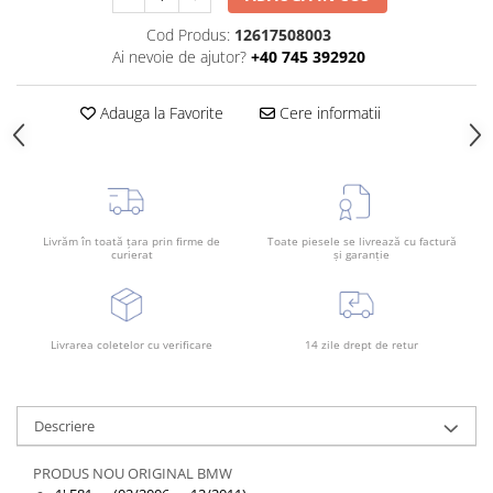
Cod Produs:
12617508003
Ai nevoie de ajutor?
+40 745 392920
Adauga la Favorite
Cere informatii
Livrăm în toată țara prin firme de
Toate piesele se livrează cu factură
curierat
și garanție
Livrarea coletelor cu verificare
14 zile drept de retur
Descriere
PRODUS NOU ORIGINAL BMW