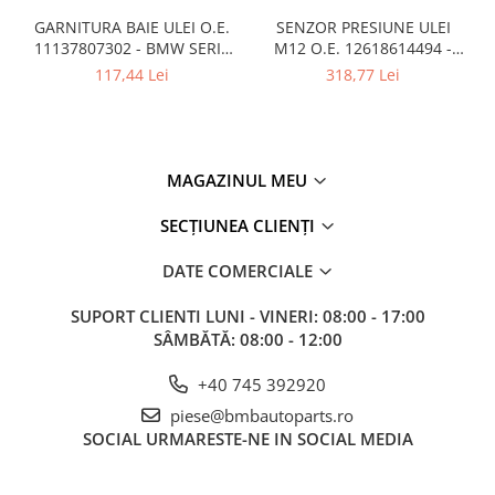
GARNITURA BAIE ULEI O.E.
SENZOR PRESIUNE ULEI
11137807302 - BMW SERIA
M12 O.E. 12618614494 -
1 E81 , SERIA 3 E90 , SERIA 5
BMW SERIA 1 F22 , SERIA 2
117,44 Lei
318,77 Lei
E60 , X1 E84 , X3 E83
F22 ,SERIA 3 F30 , SERIA 4
F32
MAGAZINUL MEU
SECȚIUNEA CLIENȚI
DATE COMERCIALE
SUPORT CLIENTI
LUNI - VINERI: 08:00 - 17:00
SÂMBĂTĂ: 08:00 - 12:00
+40 745 392920
piese@bmbautoparts.ro
SOCIAL
URMARESTE-NE IN SOCIAL MEDIA