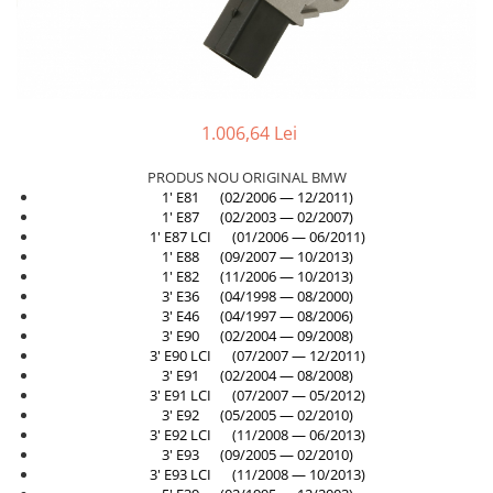
TAMPON
Capac bara
Turbocompresor
Capac fata motor
Ungere
Capitonaj
1.006,64 Lei
Capota
Capota spate
PRODUS NOU ORIGINAL BMW
1' E81 (02/2006 — 12/2011)
Carenaj roata
1' E87 (02/2003 — 02/2007)
Deflector aer
1' E87 LCI (01/2006 — 06/2011)
1' E88 (09/2007 — 10/2013)
Elemente caroserie
1' E82 (11/2006 — 10/2013)
3' E36 (04/1998 — 08/2000)
Inchidere aripa
3' E46 (04/1997 — 08/2006)
3' E90 (02/2004 — 09/2008)
Oglindă
3' E90 LCI (07/2007 — 12/2011)
Overfender aripa
3' E91 (02/2004 — 08/2008)
3' E91 LCI (07/2007 — 05/2012)
Panou acoperire trigger
3' E92 (05/2005 — 02/2010)
3' E92 LCI (11/2008 — 06/2013)
Plafon
3' E93 (09/2005 — 02/2010)
Praguri
3' E93 LCI (11/2008 — 10/2013)