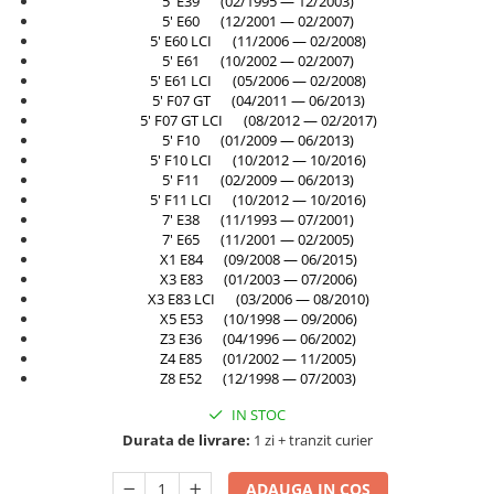
5' E39 (02/1995 — 12/2003)
Rama radiator
5' E60 (12/2001 — 02/2007)
5' E60 LCI (11/2006 — 02/2008)
Scut motor
5' E61 (10/2002 — 02/2007)
5' E61 LCI (05/2006 — 02/2008)
Spălător far
5' F07 GT (04/2011 — 06/2013)
Suport aripa
5' F07 GT LCI (08/2012 — 02/2017)
5' F10 (01/2009 — 06/2013)
Suport far
5' F10 LCI (10/2012 — 10/2016)
5' F11 (02/2009 — 06/2013)
Suport radiator
5' F11 LCI (10/2012 — 10/2016)
Traversa
7' E38 (11/1993 — 07/2001)
7' E65 (11/2001 — 02/2005)
Usa fată
X1 E84 (09/2008 — 06/2015)
X3 E83 (01/2003 — 07/2006)
Usa spate
X3 E83 LCI (03/2006 — 08/2010)
X5 E53 (10/1998 — 09/2006)
Z3 E36 (04/1996 — 06/2002)
Z4 E85 (01/2002 — 11/2005)
Z8 E52 (12/1998 — 07/2003)
IN STOC
Durata de livrare:
1 zi + tranzit curier
ADAUGA IN COS