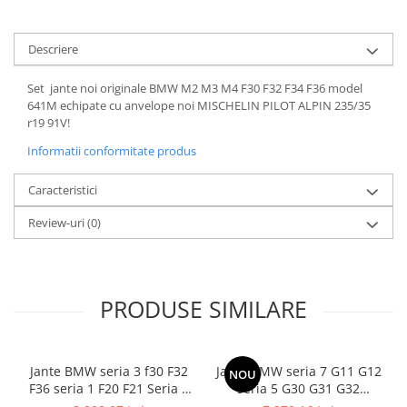
Descriere
Set jante noi originale BMW M2 M3 M4 F30 F32 F34 F36 model
641M echipate cu anvelope noi MISCHELIN PILOT ALPIN 235/35
r19 91V!
Informatii conformitate produs
Caracteristici
Review-uri
(0)
PRODUSE SIMILARE
Jante BMW seria 3 f30 F32
Jante BMW seria 7 G11 G12
NOU
F36 seria 1 F20 F21 Seria 2
seria 5 G30 G31 G32
F22 F23 pe 17
245/45R19