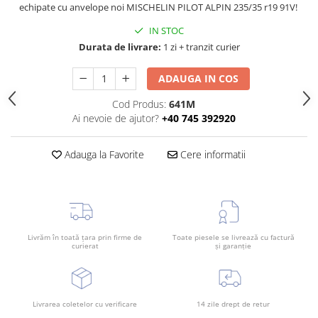
echipate cu anvelope noi MISCHELIN PILOT ALPIN 235/35 r19 91V!
Rama radiator
IN STOC
Scut motor
Durata de livrare:
1 zi + tranzit curier
Spălător far
Suport aripa
ADAUGA IN COS
Suport far
Cod Produs:
641M
Ai nevoie de ajutor?
+40 745 392920
Suport radiator
Traversa
Adauga la Favorite
Cere informatii
Usa fată
Usa spate
Livrăm în toată țara prin firme de
Toate piesele se livrează cu factură
curierat
și garanție
Livrarea coletelor cu verificare
14 zile drept de retur