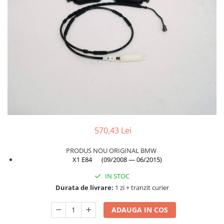
Planetară
Antrenare punte
Cardan
Aprindere
Bujie
Releu
Caroserie
Absorbant bara fata
Absorbant bara V
570,43 Lei
Actuator capsa capota
PRODUS NOU ORIGINAL BMW
Aripă
X1 E84 (09/2008 — 06/2015)
Aripă spate
IN STOC
Armatura
Durata de livrare:
1 zi + tranzit curier
Balama capota
ADAUGA IN COS
Bara fata