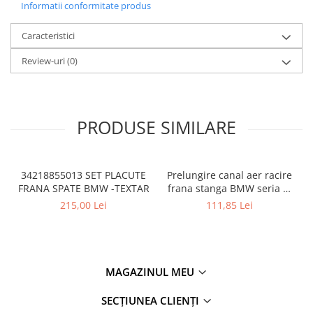
Overfender aripa
Informatii conformitate produs
Panou acoperire trigger
Caracteristici
Plafon
Review-uri
(0)
Praguri
Rama radiator
Scut motor
PRODUSE SIMILARE
Spălător far
Suport aripa
34218855013 SET PLACUTE
Prelungire canal aer racire
Suport far
FRANA SPATE BMW -TEXTAR
frana stanga BMW seria 5-
Suport radiator
F10 51757185167
215,00 Lei
111,85 Lei
Traversa
Usa fată
Usa spate
MAGAZINUL MEU
Cutie viteze
SECȚIUNEA CLIENȚI
Cutie viteze