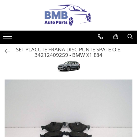
Toate Produsele
Accesorii
Covorase
SET PLACUTE FRANA DISC PUNTE SPATE O.E.
ODORIZANTE
34212409259 - BMW X1 E84
Ornament
AIRBAG
Ambreiaj
Cilindru
Rulment de presiune
Set ambreiaj
Volantă
Angrenare roată
Burduf planetară