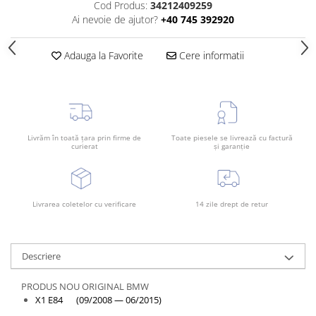
Cod Produs:
34212409259
Bara spate
Ai nevoie de ajutor?
+40 745 392920
Broasca capota
Adauga la Favorite
Cere informatii
Broască usă
Canal racire
Capac bara
Capac fata motor
Livrăm în toată țara prin firme de
Toate piesele se livrează cu factură
Capitonaj
curierat
și garanție
Capota
Capota spate
Livrarea coletelor cu verificare
14 zile drept de retur
Carenaj roata
Deflector aer
Elemente caroserie
Descriere
Inchidere aripa
PRODUS NOU ORIGINAL BMW
Oglindă
X1 E84 (09/2008 — 06/2015)