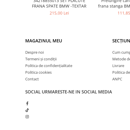
34218855013 SET PLACUTE
Prelungire cana
Inchidere aripa
FRANA SPATE BMW -TEXTAR
frana stanga BM
517571
215,00 Lei
111,85
Oglindă
Overfender aripa
Panou acoperire trigger
MAGAZINUL MEU
SECȚIUN
Plafon
Praguri
Despre noi
Cum cum
Termeni și condiții
Metode de
Rama radiator
Politica de confidențialitate
Livrare
Scut motor
Politica cookies
Politica de
Spălător far
Contact
ANPC
Suport aripa
SOCIAL
URMARESTE-NE IN SOCIAL MEDIA
Suport far
Suport radiator
Traversa
Usa fată