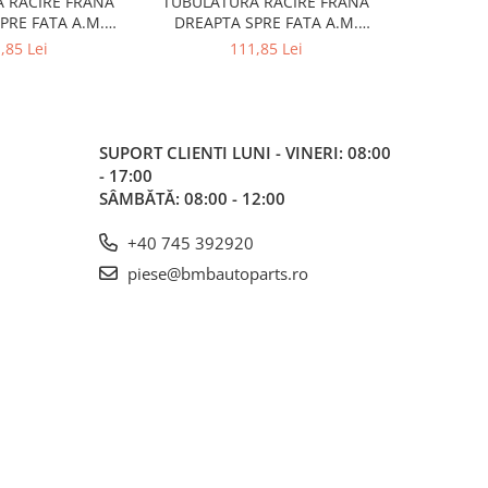
 RACIRE FRANA
TUBULATURA RACIRE FRANA
CANAL RAC
PRE FATA A.M.
DREAPTA SPRE FATA A.M.
51748059
 - BMW SERIES 5
51747383852 - BMW SERIES 5
,85 Lei
111,85 Lei
0/G31)
(G30/G31)
SUPORT CLIENTI
LUNI - VINERI: 08:00
- 17:00
SÂMBĂTĂ: 08:00 - 12:00
+40 745 392920
piese@bmbautoparts.ro