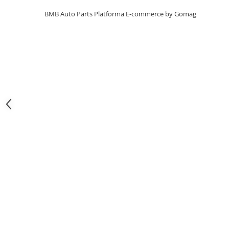
Usa spate
BMB Auto Parts
Platforma E-commerce by Gomag
Cutie viteze
Cutie viteze
Kit revizie
Suport cutie
DIFERENTIAL
Directie
Bieletă directie
Cap de bara
Casetă directie
Scut caseta
Electrice
Acumulator