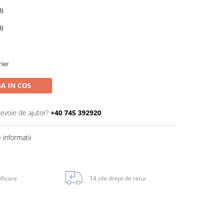
3)
3)
rier
A IN COS
nevoie de ajutor?
+40 745 392920
informatii
ificare
14 zile drept de retur