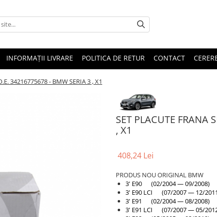
INFORMAȚII LIVRARE
POLITICA DE RETUR
CONTACT
CERERE
E. 34216775678 - BMW SERIA 3 , X1
SET PLACUTE FRANA SP
, X1
408,24 Lei
PRODUS NOU ORIGINAL BMW
3' E90 (02/2004 — 09/2008)
3' E90 LCI (07/2007 — 12/201
3' E91 (02/2004 — 08/2008)
3' E91 LCI (07/2007 — 05/201