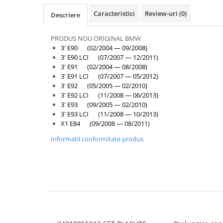
Armatura
Caracteristici
Review-uri
(0)
Descriere
Balama capota
Bara fata
PRODUS NOU ORIGINAL BMW
Bara spate
3' E90 (02/2004 — 09/2008)
3' E90 LCI (07/2007 — 12/2011)
Broasca capota
3' E91 (02/2004 — 08/2008)
3' E91 LCI (07/2007 — 05/2012)
Broască usă
3' E92 (05/2005 — 02/2010)
Canal racire
3' E92 LCI (11/2008 — 06/2013)
3' E93 (09/2005 — 02/2010)
Capac bara
3' E93 LCI (11/2008 — 10/2013)
X1 E84 (09/2008 — 08/2011)
Capac fata motor
Informatii conformitate produs
Capitonaj
Capota
Capota spate
Carenaj roata
Deflector aer
Elemente caroserie