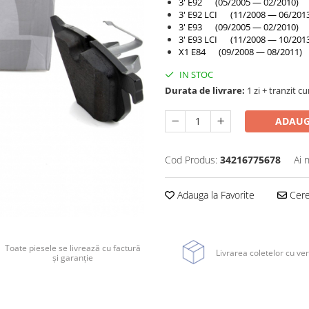
3' E92 (05/2005 — 02/2010)
3' E92 LCI (11/2008 — 06/201
3' E93 (09/2005 — 02/2010)
3' E93 LCI (11/2008 — 10/201
X1 E84 (09/2008 — 08/2011)
IN STOC
Durata de livrare:
1 zi + tranzit cu
ADAUG
Cod Produs:
34216775678
Ai 
Adauga la Favorite
Cere 
Toate piesele se livrează cu factură
Livrarea coletelor cu ver
și garanție