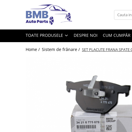
Toate Produsele
Accesorii
TOATE PRODUSELE
DESPRE NOI
CUM CUMPĂR
Covorase
ODORIZANTE
Home /
Sistem de frânare /
SET PLACUTE FRANA SPATE O.
Ornament
AIRBAG
Ambreiaj
Cilindru
Rulment de presiune
Set ambreiaj
Volantă
Angrenare roată
Burduf planetară