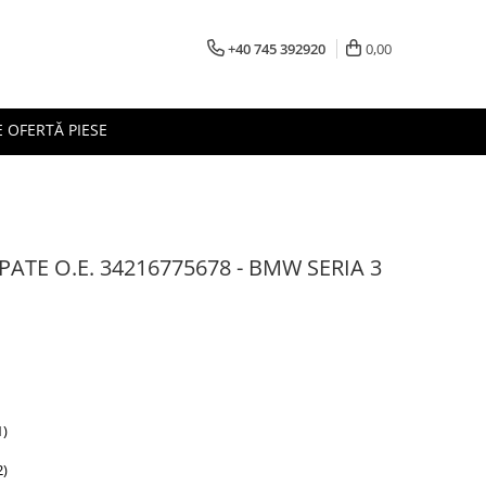
+40 745 392920
0,00
 OFERTĂ PIESE
ATE O.E. 34216775678 - BMW SERIA 3
1)
2)