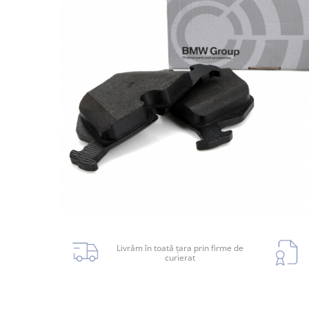
Planetară
Antrenare punte
Cardan
Aprindere
Bujie
Releu
Caroserie
Absorbant bara fata
Absorbant bara V
Actuator capsa capota
Livrăm în toată țara prin firme de
curierat
Aripă
Aripă spate