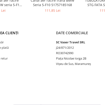
l aer racire
Canal aer racire frana BMW
TUBULATURA
W seria 5-F10
Seria 5-F10 51757185168
STG FATA S
85167
51747383851
 Lei
111,85 Lei
111
(G3
EA CLIENȚI
DATE COMERCIALE
păr
SC Vaser Travel SRL
 plată
J24/871/2012
RO30742990
 retur
Piața Nicolae Iorga 2B
Vișeu de Sus, Maramureș