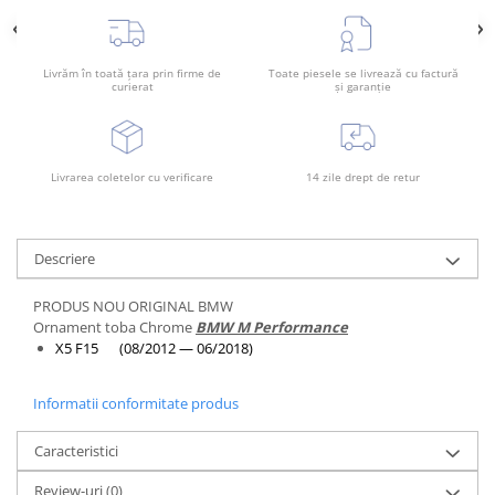
Rama radiator
Scut motor
Livrăm în toată țara prin firme de
Toate piesele se livrează cu factură
Spălător far
curierat
și garanție
Suport aripa
Suport far
Livrarea coletelor cu verificare
14 zile drept de retur
Suport radiator
Traversa
Usa fată
Descriere
Usa spate
PRODUS NOU ORIGINAL BMW
Ornament toba Chrome
BMW M Performance
X5 F15 (08/2012 — 06/2018)
Informatii conformitate produs
Caracteristici
Review-uri
(0)