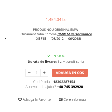
TAMPON
Capac bara
Turbocompresor
Capac fata motor
1.454,04 Lei
Ungere
Capitonaj
PRODUS NOU ORIGINAL BMW
Capota
Ornament toba Chrome
BMW M Performance
Capota spate
X5 F15 (08/2012 — 06/2018)
Carenaj roata
Deflector aer
IN STOC
Elemente caroserie
Durata de livrare:
1 zi + tranzit curier
Inchidere aripa
ADAUGA IN COS
Oglindă
Cod Produs:
18302287154
Overfender aripa
Ai nevoie de ajutor?
+40 745 392920
Panou acoperire trigger
Adauga la Favorite
Cere informatii
Plafon
Praguri