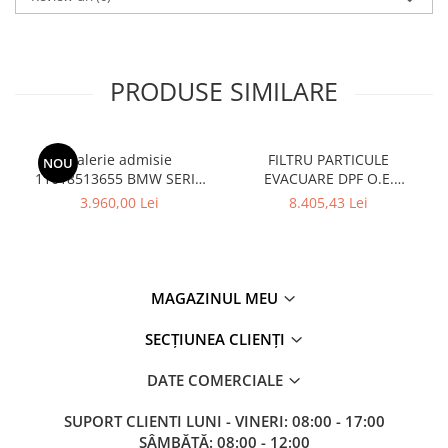
PRODUSE SIMILARE
Galerie admisie
FILTRU PARTICULE
NOU
11618513655 BMW SERIA
EVACUARE DPF O.E.
1,2,3,4,5 ,6 X3 X4 X5 F10 G30
18307812279 - BMW SERIA
3.960,00 Lei
8.405,43 Lei
G1
1 E81 , SERIA 3 E90 , SERIA 5
E60
MAGAZINUL MEU
SECȚIUNEA CLIENȚI
DATE COMERCIALE
SUPORT CLIENTI
LUNI - VINERI: 08:00 - 17:00
SÂMBĂTĂ: 08:00 - 12:00