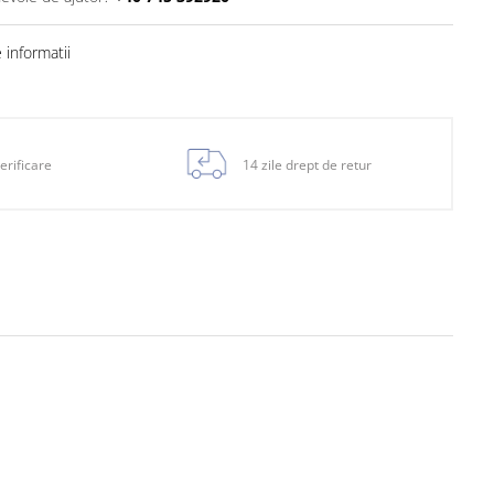
informatii
erificare
14 zile drept de retur