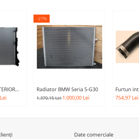
-27%
TERIOR
Radiator BMW Seria 5-G30
Furtun in
0 BMW
Seria 7-G
Lei
1.000,00 Lei
754,97 Lei
1.370,15 Lei
lienți
Date comerciale