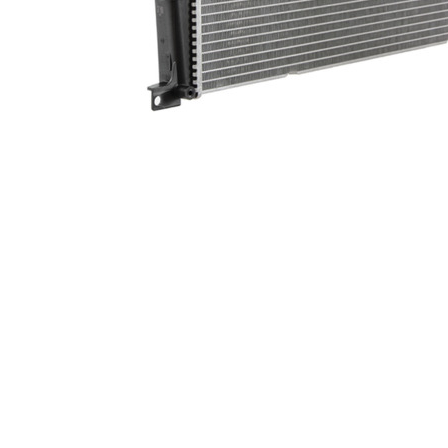
Planetară
Antrenare punte
Cardan
Aprindere
Bujie
Releu
Caroserie
Absorbant bara fata
Absorbant bara V
Actuator capsa capota
Aripă
Aripă spate
Armatura
Balama capota