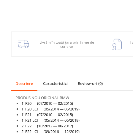
Bara fata
Bara spate
Broasca capota
Broască usă
Livrăm în toată țara prin firme de
To
curierat
Canal racire
Capac bara
Capac fata motor
Capitonaj
Descriere
Caracteristici
Review-uri
(0)
Capota
Capota spate
PRODUS NOU ORIGINAL BMW
1' F20 (07/2010 — 02/2015)
Carenaj roata
1' F20 LCI (05/2014 — 06/2019)
1' F21 (07/2010 — 02/2015)
Deflector aer
1' F21 LCI (05/2014 — 06/2019)
Elemente caroserie
2' F22 (10/2012 — 06/2017)
2' F22 LCI (09/2016 — 12/2019)