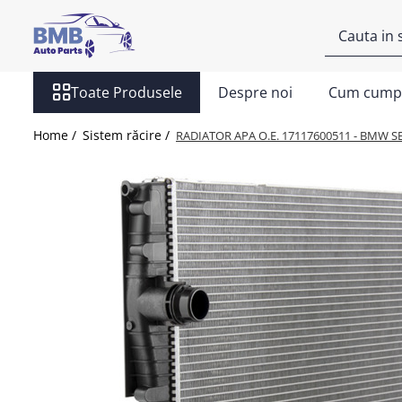
Toate Produsele
Toate Produsele
Despre noi
Cum cump
Accesorii
Covorase
Home /
Sistem răcire /
RADIATOR APA O.E. 17117600511 - BMW SERIA 
ODORIZANTE
Ornament
AIRBAG
Ambreiaj
Cilindru
Rulment de presiune
Set ambreiaj
Volantă
Angrenare roată
Burduf planetară