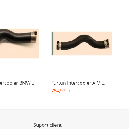
-2
tercooler BMW
Furtun Intercooler A.M.
Ra
11 11618571025
BMW Sria 5-G30
G
754,97 Lei
1.
11618572859
Suport clienti