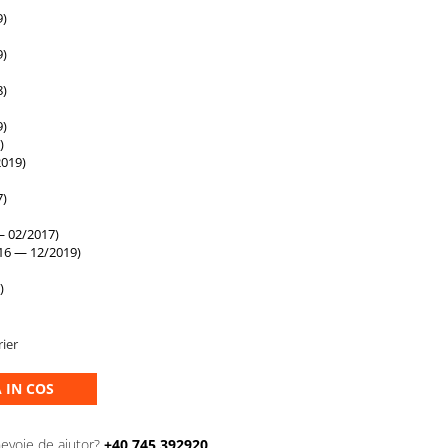
9)
9)
8)
9)
)
019)
7)
 02/2017)
16 — 12/2019)
)
rier
 IN COS
nevoie de ajutor?
+40 745 392920