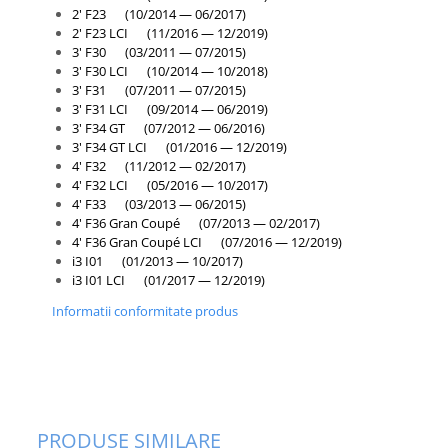
Inchidere aripa
2' F23 (10/2014 — 06/2017)
2' F23 LCI (11/2016 — 12/2019)
Oglindă
3' F30 (03/2011 — 07/2015)
3' F30 LCI (10/2014 — 10/2018)
Overfender aripa
3' F31 (07/2011 — 07/2015)
Panou acoperire trigger
3' F31 LCI (09/2014 — 06/2019)
3' F34 GT (07/2012 — 06/2016)
Plafon
3' F34 GT LCI (01/2016 — 12/2019)
4' F32 (11/2012 — 02/2017)
Praguri
4' F32 LCI (05/2016 — 10/2017)
4' F33 (03/2013 — 06/2015)
Rama radiator
4' F36 Gran Coupé (07/2013 — 02/2017)
Scut motor
4' F36 Gran Coupé LCI (07/2016 — 12/2019)
i3 I01 (01/2013 — 10/2017)
Spălător far
i3 I01 LCI (01/2017 — 12/2019)
Suport aripa
Informatii conformitate produs
Suport far
Suport radiator
Traversa
Usa fată
PRODUSE SIMILARE