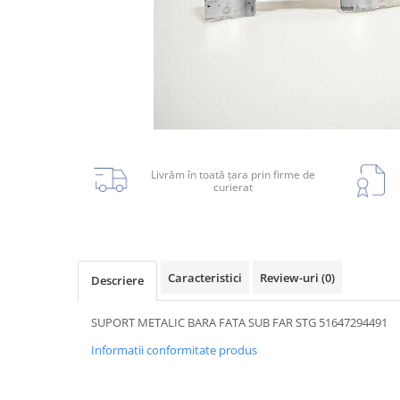
Planetară
Antrenare punte
Cardan
Aprindere
Bujie
Releu
Caroserie
Livrăm în toată țara prin firme de
curierat
Absorbant bara fata
Caracteristici
Review-uri
(0)
Descriere
Absorbant bara V
Actuator capsa capota
SUPORT METALIC BARA FATA SUB FAR STG 51647294491
Aripă
Informatii conformitate produs
Aripă spate