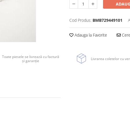
ADAUG
Cod Produs:
BMB729449101
A
Adauga la Favorite
Cere 
Toate piesele se livrează cu factură
Livrarea coletelor cu ver
și garanție