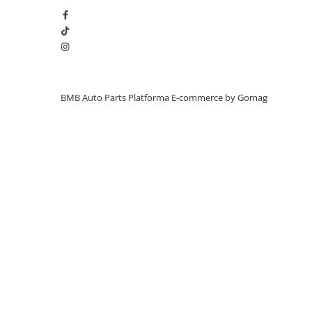
Inchidere aripa
Oglindă
Overfender aripa
Panou acoperire trigger
BMB Auto Parts
Platforma E-commerce by Gomag
Plafon
Praguri
Rama radiator
Scut motor
Spălător far
Suport aripa
Suport far
Suport radiator
Traversa
Usa fată