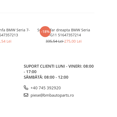
anfa BMW Seria 7-
Suport far dreapta BMW Seria
Ochelar
-18%
647357213
7-G11 51647357214
51647421
,54 Lei
335,54 Lei
275,00 Lei
SUPORT CLIENTI
LUNI - VINERI: 08:00
- 17:00
SÂMBĂTĂ: 08:00 - 12:00
+40 745 392920
piese@bmbautoparts.ro