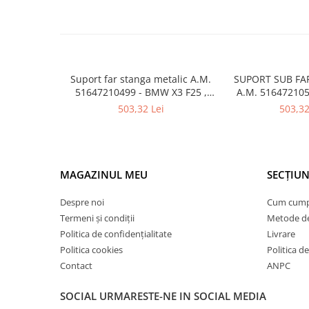
Armatura
Balama capota
Bara fata
Bara spate
Suport far stanga metalic A.M.
SUPORT SUB FA
Broasca capota
51647210499 - BMW X3 F25 ,
A.M. 51647210
F26
F25 , 
Broască usă
503,32 Lei
503,32
Canal racire
Capac bara
Capac fata motor
MAGAZINUL MEU
SECȚIUN
Capitonaj
Despre noi
Cum cum
Capota
Termeni și condiții
Metode de
Politica de confidențialitate
Livrare
Capota spate
Politica cookies
Politica de
Carenaj roata
Contact
ANPC
Deflector aer
SOCIAL
URMARESTE-NE IN SOCIAL MEDIA
Elemente caroserie