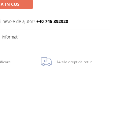
A IN COS
i nevoie de ajutor?
+40 745 392920
informatii
ificare
14 zile drept de retur