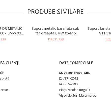
PRODUSE SIMILARE
R DR METALIC
Suport metalic bara fata sub
Suport far st
500 - BMW X3
far dreapta BMW X5-F15
G11 51
F26
51647294492
 Lei
190,15 Lei
335
EA CLIENȚI
DATE COMERCIALE
păr
SC Vaser Travel SRL
 plată
J24/871/2012
RO30742990
 retur
Piața Nicolae Iorga 2B
Vișeu de Sus, Maramureș