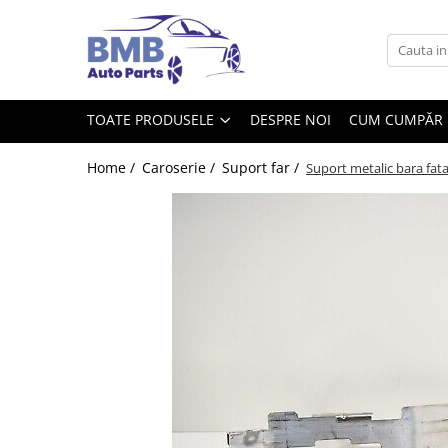
Toate Produsele
Accesorii
TOATE PRODUSELE
DESPRE NOI
CUM CUMPĂR
Covorase
ODORIZANTE
Home /
Caroserie /
Suport far /
Suport metalic bara fa
Ornament
AIRBAG
Ambreiaj
Cilindru
Rulment de presiune
Set ambreiaj
Volantă
Angrenare roată
Burduf planetară