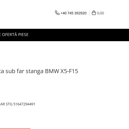
+40 745 392920
0,00
 OFERTĂ PIESE
ata sub far stanga BMW X5-F15
AR STG 51647294491