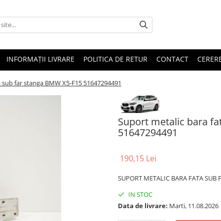
INFORMAȚII LIVRARE
POLITICA DE RETUR
CONTACT
CERERE
ta sub far stanga BMW X5-F15 51647294491
Suport metalic bara f
51647294491
190,15 Lei
SUPORT METALIC BARA FATA SUB F
IN STOC
Data de livrare:
Marti, 11.08.2026