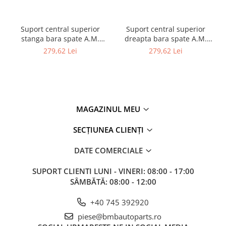
Suport central superior
Suport central superior
stanga bara spate A.M.
dreapta bara spate A.M.
BMW Seria 3-G20
BMW Seria 3-G20
279,62 Lei
279,62 Lei
51127469363
51127469364
MAGAZINUL MEU
SECȚIUNEA CLIENȚI
DATE COMERCIALE
SUPORT CLIENTI
LUNI - VINERI: 08:00 - 17:00
SÂMBĂTĂ: 08:00 - 12:00
+40 745 392920
piese@bmbautoparts.ro