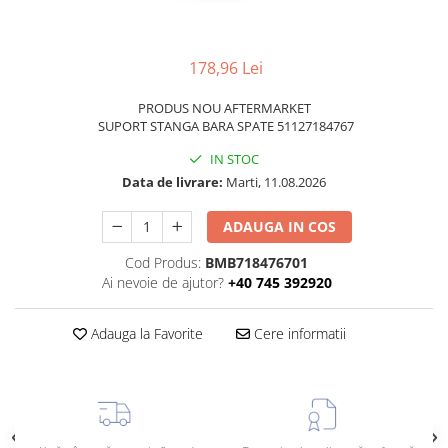
TAMPON
Capac bara
Turbocompresor
Capac fata motor
178,96 Lei
Ungere
Capitonaj
PRODUS NOU AFTERMARKET
Capota
SUPORT STANGA BARA SPATE 51127184767
Capota spate
IN STOC
Carenaj roata
Data de livrare:
Marti, 11.08.2026
Deflector aer
ADAUGA IN COS
Elemente caroserie
Cod Produs:
BMB718476701
Inchidere aripa
Ai nevoie de ajutor?
+40 745 392920
Oglindă
Adauga la Favorite
Cere informatii
Overfender aripa
Panou acoperire trigger
Plafon
Praguri