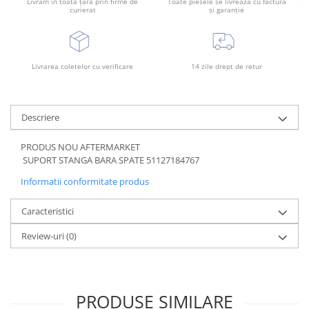
Livrăm în toată țara prin firme de
Toate piesele se livrează cu factură
Rama radiator
curierat
și garanție
Scut motor
Spălător far
Livrarea coletelor cu verificare
14 zile drept de retur
Suport aripa
Suport far
Suport radiator
Descriere
Traversa
PRODUS NOU AFTERMARKET
Usa fată
SUPORT STANGA BARA SPATE 51127184767
Usa spate
Informatii conformitate produs
Caracteristici
Review-uri
(0)
PRODUSE SIMILARE