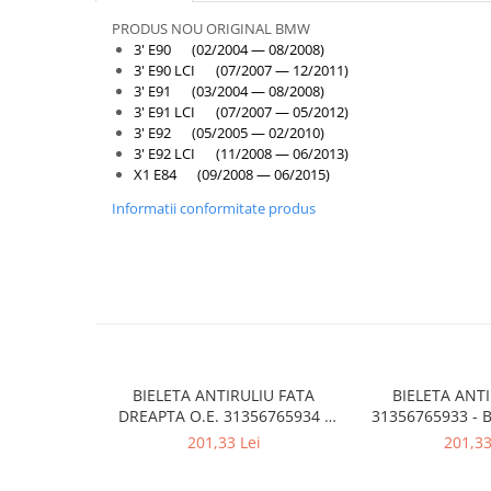
Armatura
PRODUS NOU ORIGINAL BMW
Balama capota
3' E90 (02/2004 — 08/2008)
Bara fata
3' E90 LCI (07/2007 — 12/2011)
3' E91 (03/2004 — 08/2008)
Bara spate
3' E91 LCI (07/2007 — 05/2012)
3' E92 (05/2005 — 02/2010)
Broasca capota
3' E92 LCI (11/2008 — 06/2013)
Broască usă
X1 E84 (09/2008 — 06/2015)
Canal racire
Informatii conformitate produs
Capac bara
Capac fata motor
Capitonaj
Capota
Capota spate
BIELETA ANTIRULIU FATA
BIELETA ANTI
Carenaj roata
DREAPTA O.E. 31356765934 -
31356765933 - 
BMW SERIA 1 E81 , SERIA 3 E90
SERIA 3 , 
201,33 Lei
201,33
Deflector aer
, X1 E84 , Z4 E89
Elemente caroserie