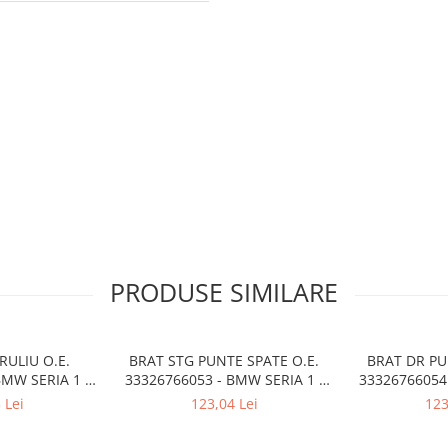
PRODUSE SIMILARE
RULIU O.E.
BRAT STG PUNTE SPATE O.E.
BRAT DR PU
BMW SERIA 1 ,
33326766053 - BMW SERIA 1 ,
33326766054 
X1 , Z4
SERIA 3 , X1
SERI
 Lei
123,04 Lei
123