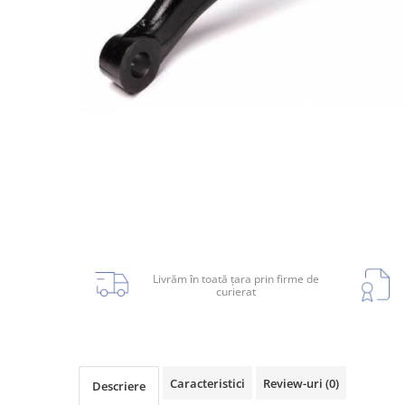
Planetară
Antrenare punte
Cardan
Aprindere
Bujie
Releu
Caroserie
Absorbant bara fata
Livrăm în toată țara prin firme de
curierat
Absorbant bara V
Actuator capsa capota
Aripă
Aripă spate
Caracteristici
Review-uri
(0)
Descriere