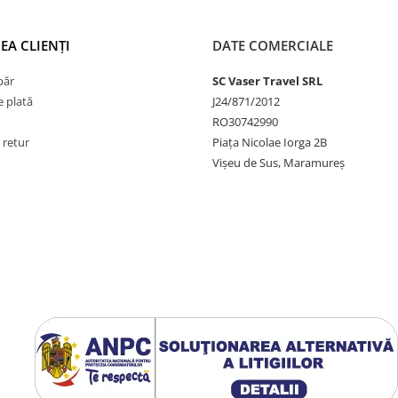
EA CLIENȚI
DATE COMERCIALE
păr
SC Vaser Travel SRL
 plată
J24/871/2012
RO30742990
 retur
Piața Nicolae Iorga 2B
Vișeu de Sus, Maramureș