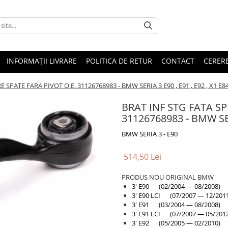
INFORMAȚII LIVRARE
POLITICA DE RETUR
CONTACT
CERERE
 SPATE FARA PIVOT O.E. 31126768983 - BMW SERIA 3 E90 , E91 , E92 , X1 E8
BRAT INF STG FATA SP
31126768983 - BMW SERI
BMW SERIA 3 - E90
514,50 Lei
PRODUS NOU ORIGINAL BMW
3' E90 (02/2004 — 08/2008)
3' E90 LCI (07/2007 — 12/201
3' E91 (03/2004 — 08/2008)
3' E91 LCI (07/2007 — 05/201
3' E92 (05/2005 — 02/2010)