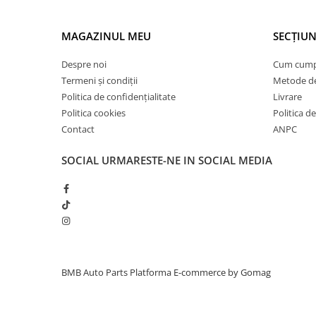
Inchidere aripa
Oglindă
MAGAZINUL MEU
SECȚIUN
Overfender aripa
Despre noi
Cum cum
Panou acoperire trigger
Termeni și condiții
Metode de
Politica de confidențialitate
Livrare
Plafon
Politica cookies
Politica de
Praguri
Contact
ANPC
Rama radiator
SOCIAL
URMARESTE-NE IN SOCIAL MEDIA
Scut motor
Spălător far
Suport aripa
Suport far
Suport radiator
BMB Auto Parts
Platforma E-commerce by Gomag
Traversa
Usa fată