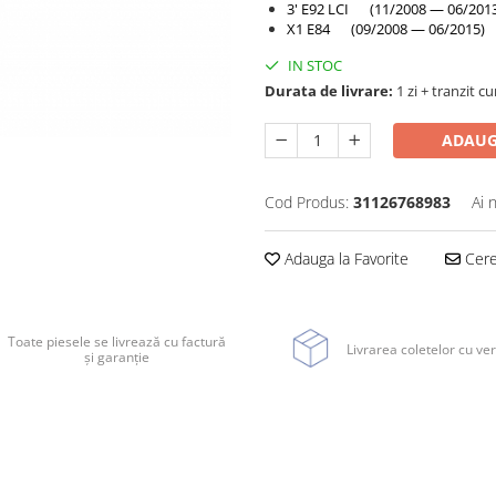
3' E92 LCI (11/2008 — 06/201
X1 E84 (09/2008 — 06/2015)
IN STOC
Durata de livrare:
1 zi + tranzit cu
ADAUG
Cod Produs:
31126768983
Ai 
Adauga la Favorite
Cere 
Toate piesele se livrează cu factură
Livrarea coletelor cu ver
și garanție