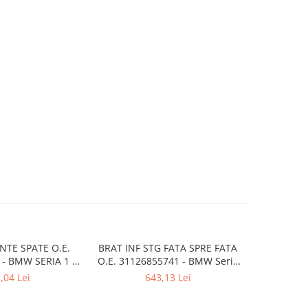
NTE SPATE O.E.
BRAT INF STG FATA SPRE FATA
BRAT FAT
- BMW SERIA 1 ,
O.E. 31126855741 - BMW Seria
FATA O.E.
A 3 , X1
1 F20 F21, Seria 2 F22 F23, Seria
Seria 1 F20
,04 Lei
643,13 Lei
3 F30 F31 F34 F35, Seria 4 F32
Seria 3 F30
F33 F36
F