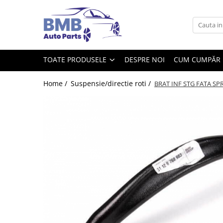
Toate Produsele
Accesorii
TOATE PRODUSELE
DESPRE NOI
CUM CUMPĂR
Covorase
ODORIZANTE
Home /
Suspensie/directie roti /
BRAT INF STG FATA SPRE
Ornament
AIRBAG
Ambreiaj
Cilindru
Rulment de presiune
Set ambreiaj
Volantă
Angrenare roată
Burduf planetară