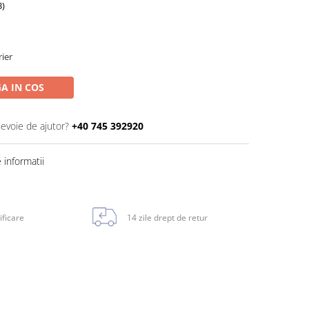
3)
rier
A IN COS
nevoie de ajutor?
+40 745 392920
informatii
ificare
14 zile drept de retur