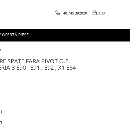
+40 745 392920
0,00
 OFERTĂ PIESE
4
RE SPATE FARA PIVOT O.E.
A 3 E90 , E91 , E92 , X1 E84
1)
2)