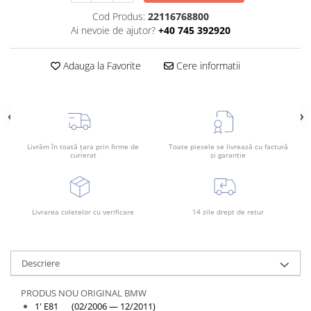
Rama radiator
Cod Produs:
22116768800
Ai nevoie de ajutor?
+40 745 392920
Scut motor
Spălător far
Adauga la Favorite
Cere informatii
Suport aripa
Suport far
Suport radiator
Traversa
Livrăm în toată țara prin firme de
Toate piesele se livrează cu factură
curierat
și garanție
Usa fată
Usa spate
Livrarea coletelor cu verificare
14 zile drept de retur
Descriere
PRODUS NOU ORIGINAL BMW
1' E81 (02/2006 — 12/2011)