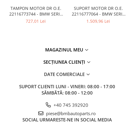
TAMPON MOTOR DR O.E.
SUPORT MOTOR DR O.E.
22116773744 - BMW SERIA
22116777064 - BMW SERIA
1 E88 , SERIA 3 E90 , X1 E84
3 E90 , X1 E84
727,01 Lei
1.509,96 Lei
, Z4 E89
MAGAZINUL MEU
SECȚIUNEA CLIENȚI
DATE COMERCIALE
SUPORT CLIENTI
LUNI - VINERI: 08:00 - 17:00
SÂMBĂTĂ: 08:00 - 12:00
+40 745 392920
piese@bmbautoparts.ro
SOCIAL
URMARESTE-NE IN SOCIAL MEDIA