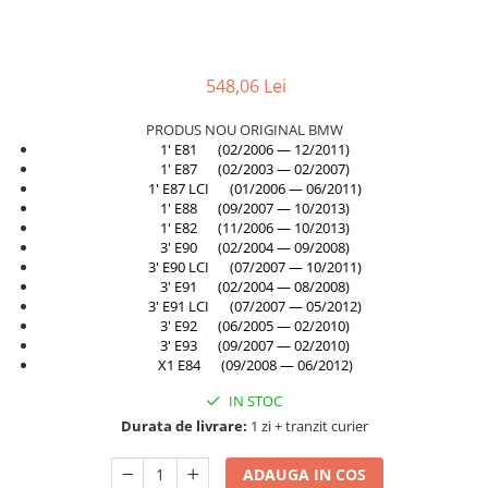
TAMPON
Capac bara
Turbocompresor
Capac fata motor
548,06 Lei
Ungere
Capitonaj
PRODUS NOU ORIGINAL BMW
Capota
1' E81 (02/2006 — 12/2011)
Capota spate
1' E87 (02/2003 — 02/2007)
1' E87 LCI (01/2006 — 06/2011)
Carenaj roata
1' E88 (09/2007 — 10/2013)
1' E82 (11/2006 — 10/2013)
Deflector aer
3' E90 (02/2004 — 09/2008)
Elemente caroserie
3' E90 LCI (07/2007 — 10/2011)
3' E91 (02/2004 — 08/2008)
Inchidere aripa
3' E91 LCI (07/2007 — 05/2012)
3' E92 (06/2005 — 02/2010)
Oglindă
3' E93 (09/2007 — 02/2010)
X1 E84 (09/2008 — 06/2012)
Overfender aripa
Panou acoperire trigger
IN STOC
Durata de livrare:
1 zi + tranzit curier
Plafon
Praguri
ADAUGA IN COS