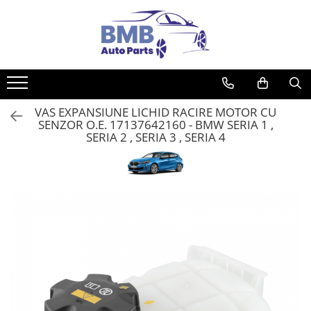
Toate Produsele
Accesorii
Covorase
VAS EXPANSIUNE LICHID RACIRE MOTOR CU
ODORIZANTE
SENZOR O.E. 17137642160 - BMW SERIA 1 ,
Ornament
SERIA 2 , SERIA 3 , SERIA 4
AIRBAG
Ambreiaj
Cilindru
Rulment de presiune
Set ambreiaj
Volantă
Angrenare roată
Burduf planetară