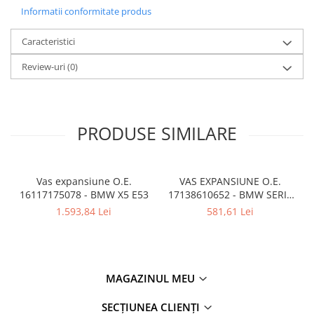
Informatii conformitate produs
Semnal oglindă
SEMNALIZARE ARIPA
Caracteristici
SENZOR PARCARE
Review-uri
(0)
Set faruri
Filtre
Filtru aer
PRODUSE SIMILARE
Filtru combustibil
Filtru polen
Vas expansiune O.E.
VAS EXPANSIUNE O.E.
Filtru ulei
16117175078 - BMW X5 E53
17138610652 - BMW SERIA
3 G20 G21 , Z4 G29
KIT REVIZIE
1.593,84 Lei
581,61 Lei
INTERIOR
Interior
Bord
MAGAZINUL MEU
Fata usă
SECȚIUNEA CLIENȚI
Torpedou