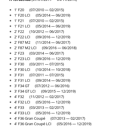
Kit revizie
1' F20 (07/2010 — 02/2015)
Suport cutie
1' F20 LCI (05/2014 — 06/2019)
1' F21 (07/2010 — 02/2015)
DIFERENTIAL
1' F21 LCI (05/2014 — 06/2019)
Directie
2' F22 (10/2012 — 06/2017)
2' F22 LCI (09/2016 — 12/2019)
Bieletă directie
2' F87 M2 (11/2014 — 06/2017)
Cap de bara
2' F87 M2 LCI (09/2016 — 06/2018)
2' F23 (03/2014 — 06/2017)
Casetă directie
2' F23 LCI (09/2016 — 12/2019)
Scut caseta
3' F30 (03/2011 — 07/2015)
3' F30 LCI (10/2014 — 10/2018)
Electrice
3' F31 (07/2011 — 07/2015)
3' F31 LCI (09/2014 — 06/2019)
Acumulator
3' F34 GT (07/2012 — 06/2016)
Alternator
3' F34 GT LCI (09/2015 — 12/2019)
4' F32 (11/2012 — 02/2017)
Cablaj
4' F32 LCI (05/2016 — 12/2019)
4' F33 (03/2013 — 02/2017)
Cameră
4' F33 LCI (05/2016 — 12/2019)
Electromotor
4' F36 Gran Coupé (07/2013 — 02/2017)
4' F36 Gran Coupé LCI (05/2016 — 12/2019)
Lampa spate