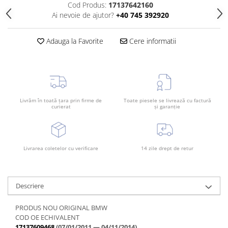
Overfender aripa
Cod Produs:
17137642160
Ai nevoie de ajutor?
+40 745 392920
Panou acoperire trigger
Plafon
Adauga la Favorite
Cere informatii
Praguri
Rama radiator
Scut motor
Spălător far
Livrăm în toată țara prin firme de
Toate piesele se livrează cu factură
curierat
și garanție
Suport aripa
Suport far
Suport radiator
Livrarea coletelor cu verificare
14 zile drept de retur
Traversa
Usa fată
Descriere
Usa spate
Cutie viteze
PRODUS NOU ORIGINAL BMW
COD OE ECHIVALENT
Cutie viteze
17137609468
(07/01/2011 — 04/11/2014)