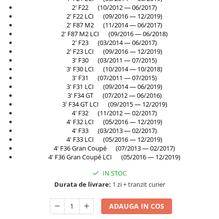
2' F22 (10/2012 — 06/2017)
Bara spate
2' F22 LCI (09/2016 — 12/2019)
Broasca capota
2' F87 M2 (11/2014 — 06/2017)
2' F87 M2 LCI (09/2016 — 06/2018)
Broască usă
2' F23 (03/2014 — 06/2017)
2' F23 LCI (09/2016 — 12/2019)
Canal racire
3' F30 (03/2011 — 07/2015)
3' F30 LCI (10/2014 — 10/2018)
Capac bara
3' F31 (07/2011 — 07/2015)
Capac fata motor
3' F31 LCI (09/2014 — 06/2019)
3' F34 GT (07/2012 — 06/2016)
Capitonaj
3' F34 GT LCI (09/2015 — 12/2019)
4' F32 (11/2012 — 02/2017)
Capota
4' F32 LCI (05/2016 — 12/2019)
Capota spate
4' F33 (03/2013 — 02/2017)
4' F33 LCI (05/2016 — 12/2019)
Carenaj roata
4' F36 Gran Coupé (07/2013 — 02/2017)
4' F36 Gran Coupé LCI (05/2016 — 12/2019)
Deflector aer
IN STOC
Elemente caroserie
Durata de livrare:
1 zi + tranzit curier
Inchidere aripa
ADAUGA IN COS
Oglindă