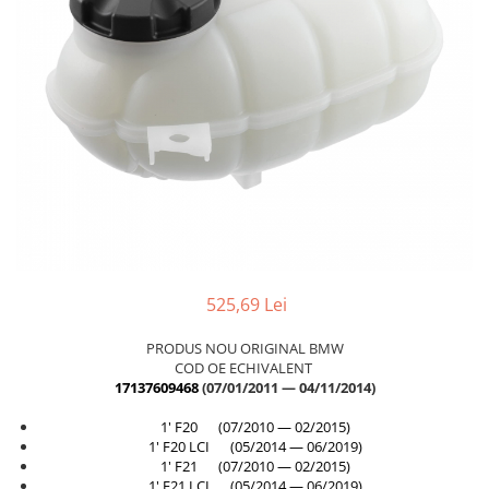
Planetară
Antrenare punte
Cardan
Aprindere
Bujie
Releu
Caroserie
Absorbant bara fata
Absorbant bara V
525,69 Lei
Actuator capsa capota
Aripă
PRODUS NOU ORIGINAL BMW
COD OE ECHIVALENT
Aripă spate
17137609468
(07/01/2011 — 04/11/2014)
Armatura
1' F20 (07/2010 — 02/2015)
Balama capota
1' F20 LCI (05/2014 — 06/2019)
1' F21 (07/2010 — 02/2015)
Bara fata
1' F21 LCI (05/2014 — 06/2019)