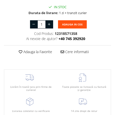
Bara fata
IN STOC
Durata de livrare:
1 zi + tranzit curier
Bara spate
Broasca capota
ADAUGA IN COS
Broască usă
Cod Produs:
12318571358
Ai nevoie de ajutor?
+40 745 392920
Canal racire
Capac bara
Adauga la Favorite
Cere informatii
Capac fata motor
Capitonaj
Capota
Capota spate
Livrăm în toată țara prin firme de
Toate piesele se livrează cu factură
curierat
și garanție
Carenaj roata
Deflector aer
Elemente caroserie
Livrarea coletelor cu verificare
14 zile drept de retur