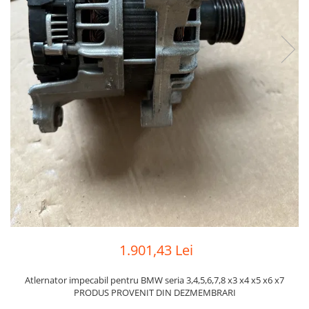
Planetară
Antrenare punte
Cardan
Aprindere
Bujie
Releu
Caroserie
Absorbant bara fata
Absorbant bara V
Actuator capsa capota
Aripă
1.901,43 Lei
Aripă spate
Atlernator impecabil pentru BMW seria 3,4,5,6,7,8 x3 x4 x5 x6 x7
Armatura
PRODUS PROVENIT DIN DEZMEMBRARI
Balama capota