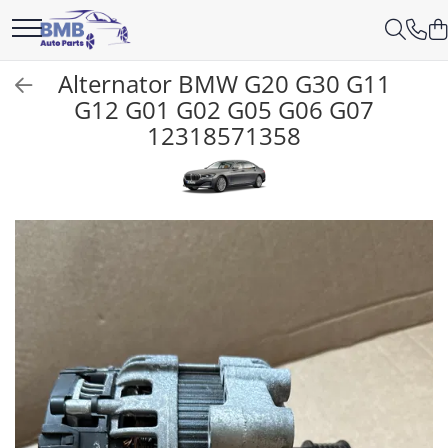
Toate Produsele
Alternator BMW G20 G30 G11
G12 G01 G02 G05 G06 G07
Accesorii
12318571358
Covorase
ODORIZANTE
Ornament
AIRBAG
Ambreiaj
Cilindru
Rulment de presiune
Set ambreiaj
Volantă
Angrenare roată
Burduf planetară