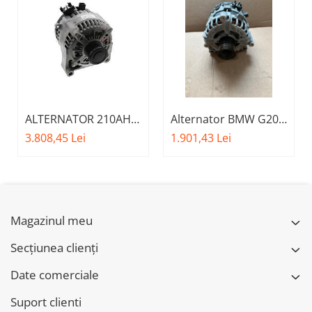
Usa spate
Cutie viteze
Cutie viteze
Kit revizie
Suport cutie
ALTERNATOR 210AH
Alternator BMW G20
DIFERENTIAL
O.E. 12317605479
G30 G11 G12 G01 G02
3.808,45 Lei
1.901,43 Lei
Directie
G05 G06 G07
Bieletă directie
12318571358
Cap de bara
Casetă directie
Magazinul meu
Scut caseta
Secțiunea clienți
Electrice
Date comerciale
Acumulator
Alternator
Suport clienti