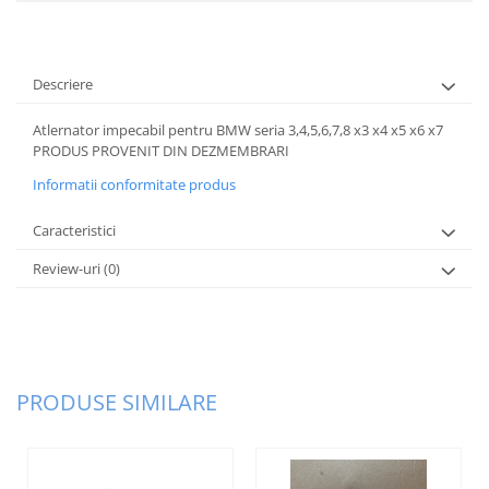
Inchidere aripa
Oglindă
Overfender aripa
Descriere
Panou acoperire trigger
Atlernator impecabil pentru BMW seria 3,4,5,6,7,8 x3 x4 x5 x6 x7
PRODUS PROVENIT DIN DEZMEMBRARI
Plafon
Informatii conformitate produs
Praguri
Rama radiator
Caracteristici
Scut motor
Review-uri
(0)
Spălător far
Suport aripa
Suport far
PRODUSE SIMILARE
Suport radiator
Traversa
Usa fată