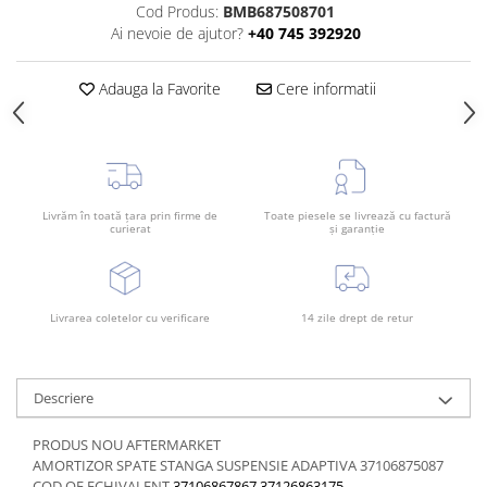
Cod Produs:
BMB687508701
Rama radiator
Ai nevoie de ajutor?
+40 745 392920
Scut motor
Spălător far
Adauga la Favorite
Cere informatii
Suport aripa
Suport far
Suport radiator
Traversa
Livrăm în toată țara prin firme de
Toate piesele se livrează cu factură
curierat
și garanție
Usa fată
Usa spate
Livrarea coletelor cu verificare
14 zile drept de retur
Descriere
PRODUS NOU AFTERMARKET
AMORTIZOR SPATE STANGA SUSPENSIE ADAPTIVA 37106875087
COD OE ECHIVALENT
37106867867
37126863175