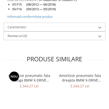
X5 F15 (08/2012 — 06/2018)
X6 F16 (09/2013 — 05/2019)
Informatii conformitate produs
Caracteristici
Review-uri
(0)
PRODUSE SIMILARE
Amortizor pneumatic fata
Amortizor pneumatic fata
NOU
stanga BMW X-DRIVE
dreapta BMW X-DRIVE
37106877559 - BMW SERIA
37106877560 - BMW Seria 7
3.344,27 Lei
3.344,27 Lei
7 G11
- G11 G12