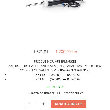
TAMPON
Capac bara
Turbocompresor
Capac fata motor
Ungere
Capitonaj
Capota
Capota spate
Carenaj roata
1.621,81 Lei
1.200,00 Lei
Deflector aer
Elemente caroserie
PRODUS NOU AFTERMARKET
AMORTIZOR SPATE STANGA SUSPENSIE ADAPTIVA 37106875087
Inchidere aripa
COD OE ECHIVALENT
37106867867
37126863175
X5 F15 (08/2012 — 06/2018)
Oglindă
X6 F16 (09/2013 — 05/2019)
Overfender aripa
IN STOC
Panou acoperire trigger
Durata de livrare:
1 zi + tranzit curier
Plafon
ADAUGA IN COS
Praguri