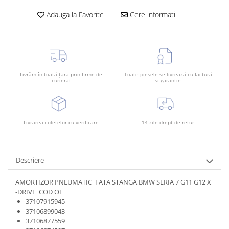
Adauga la Favorite
Cere informatii
Livrăm în toată țara prin firme de
Toate piesele se livrează cu factură
curierat
și garanție
Livrarea coletelor cu verificare
14 zile drept de retur
Descriere
AMORTIZOR PNEUMATIC FATA STANGA BMW SERIA 7 G11 G12 X
-DRIVE COD OE
37107915945
37106899043
37106877559