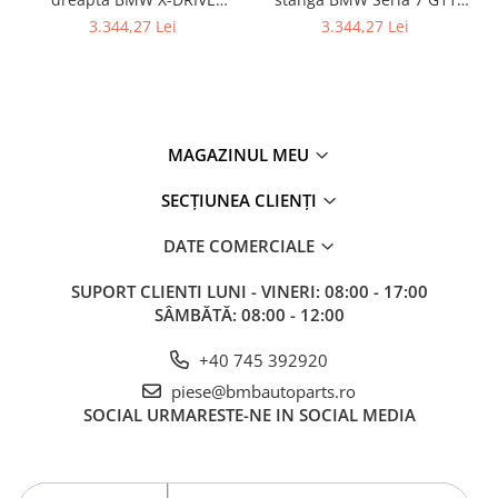
37106877560 - BMW Seria 7
G12 37106874593
3.344,27 Lei
3.344,27 Lei
- G11 G12
MAGAZINUL MEU
SECȚIUNEA CLIENȚI
DATE COMERCIALE
SUPORT CLIENTI
LUNI - VINERI: 08:00 - 17:00
SÂMBĂTĂ: 08:00 - 12:00
+40 745 392920
piese@bmbautoparts.ro
SOCIAL
URMARESTE-NE IN SOCIAL MEDIA