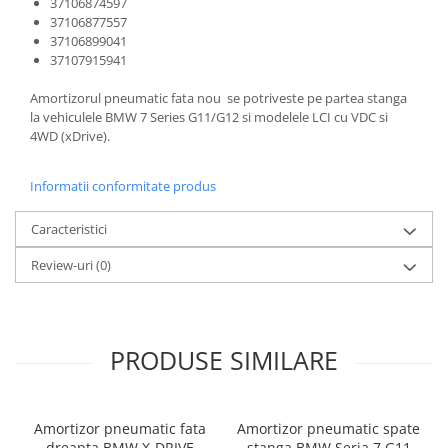
37106874597
37106877557
37106899041
37107915941
Amortizorul pneumatic fata nou se potriveste pe partea stanga
la vehiculele BMW 7 Series G11/G12 si modelele LCI cu VDC si
4WD (xDrive).
Informatii conformitate produs
Caracteristici
Review-uri
(0)
PRODUSE SIMILARE
Amortizor pneumatic fata
Amortizor pneumatic spate
dreapta BMW X-DRIVE
stanga BMW Seria 7 G11