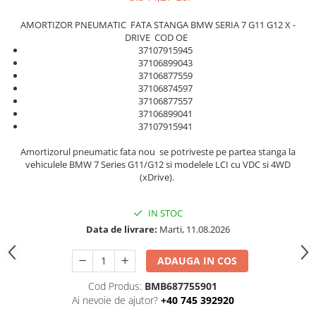
Rama radiator
AMORTIZOR PNEUMATIC FATA STANGA BMW SERIA 7 G11 G12 X -
Scut motor
DRIVE COD OE
37107915945
Spălător far
37106899043
Suport aripa
37106877559
37106874597
Suport far
37106877557
37106899041
Suport radiator
37107915941
Traversa
Amortizorul pneumatic fata nou se potriveste pe partea stanga la
Usa fată
vehiculele BMW 7 Series G11/G12 si modelele LCI cu VDC si 4WD
(xDrive).
Usa spate
IN STOC
Data de livrare:
Marti, 11.08.2026
ADAUGA IN COS
Cod Produs:
BMB687755901
Ai nevoie de ajutor?
+40 745 392920