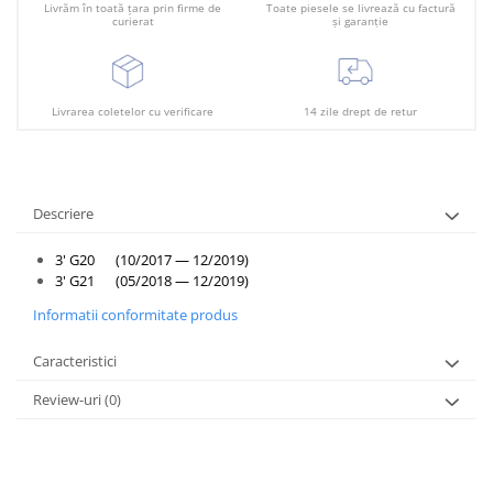
Plafon
Livrăm în toată țara prin firme de
Toate piesele se livrează cu factură
curierat
și garanție
Praguri
Rama radiator
Scut motor
Livrarea coletelor cu verificare
14 zile drept de retur
Spălător far
Suport aripa
Descriere
Suport far
Suport radiator
3' G20 (10/2017 — 12/2019)
3' G21 (05/2018 — 12/2019)
Traversa
Informatii conformitate produs
Usa fată
Caracteristici
Usa spate
Review-uri
(0)