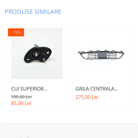
PRODUSE SIMILARE
-15%
CUI SUPERIOR
GRILA CENTRALA
CAPOTA MOTOR A.M.
INFERIOARA BARA
100,00 Lei
275,00 Lei
51237473707 - BMW
FATA M - MODEL CU
85,00 Lei
SERIES 3 (G20/G21)
ACC - O.E.
51118056522 - BMW
X6 F16