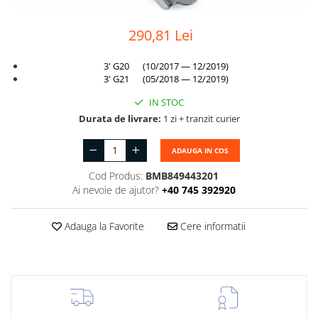
Suport motor
Canal racire
290,81 Lei
TAMPON
Capac bara
Turbocompresor
Capac fata motor
3' G20 (10/2017 — 12/2019)
3' G21 (05/2018 — 12/2019)
Ungere
Capitonaj
IN STOC
Capota
Durata de livrare:
1 zi + tranzit curier
Capota spate
ADAUGA IN COS
Carenaj roata
Cod Produs:
BMB849443201
Deflector aer
Ai nevoie de ajutor?
+40 745 392920
Elemente caroserie
Inchidere aripa
Adauga la Favorite
Cere informatii
Oglindă
Overfender aripa
Panou acoperire trigger