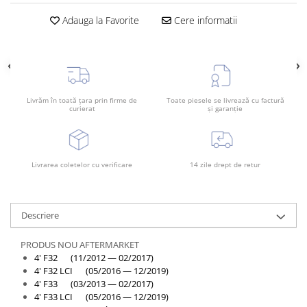
Rama radiator
Adauga la Favorite
Cere informatii
Scut motor
Spălător far
Suport aripa
Suport far
Livrăm în toată țara prin firme de
Toate piesele se livrează cu factură
curierat
și garanție
Suport radiator
Traversa
Usa fată
Livrarea coletelor cu verificare
14 zile drept de retur
Usa spate
Descriere
PRODUS NOU AFTERMARKET
4' F32 (11/2012 — 02/2017)
4' F32 LCI (05/2016 — 12/2019)
4' F33 (03/2013 — 02/2017)
4' F33 LCI (05/2016 — 12/2019)