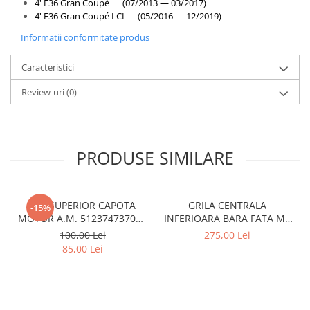
4' F36 Gran Coupé (07/2013 — 03/2017)
4' F36 Gran Coupé LCI (05/2016 — 12/2019)
Informatii conformitate produs
Caracteristici
Review-uri
(0)
PRODUSE SIMILARE
CUI SUPERIOR CAPOTA
GRILA CENTRALA
-15%
MOTOR A.M. 51237473707 -
INFERIOARA BARA FATA M -
BMW SERIES 3 (G20/G21)
MODEL CU ACC - O.E.
100,00 Lei
275,00 Lei
51118056522 - BMW X6 F16
85,00 Lei