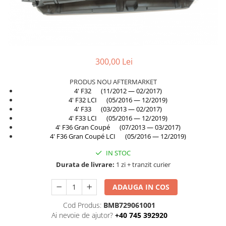
TAMPON
Capac bara
Turbocompresor
Capac fata motor
Ungere
Capitonaj
Capota
300,00 Lei
Capota spate
PRODUS NOU AFTERMARKET
4' F32 (11/2012 — 02/2017)
Carenaj roata
4' F32 LCI (05/2016 — 12/2019)
Deflector aer
4' F33 (03/2013 — 02/2017)
4' F33 LCI (05/2016 — 12/2019)
Elemente caroserie
4' F36 Gran Coupé (07/2013 — 03/2017)
4' F36 Gran Coupé LCI (05/2016 — 12/2019)
Inchidere aripa
IN STOC
Oglindă
Durata de livrare:
1 zi + tranzit curier
Overfender aripa
Panou acoperire trigger
ADAUGA IN COS
Plafon
Cod Produs:
BMB729061001
Ai nevoie de ajutor?
+40 745 392920
Praguri