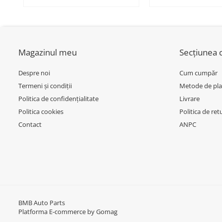
BMW SERIES 3 (G20/G21)
MODEL CU ACC - O
Inchidere aripa
51118056522 - BM
Oglindă
Overfender aripa
Magazinul meu
Secțiunea c
Panou acoperire trigger
Plafon
Despre noi
Cum cumpăr
Praguri
Termeni și condiții
Metode de pla
Politica de confidențialitate
Livrare
Rama radiator
Politica cookies
Politica de ret
Scut motor
Contact
ANPC
Spălător far
Suport aripa
Suport far
Suport radiator
Traversa
BMB Auto Parts
Platforma E-commerce by Gomag
Usa fată