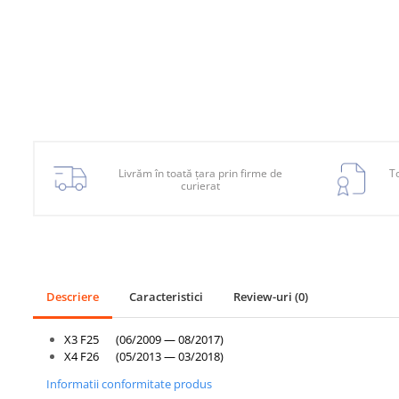
Planetară
Antrenare punte
Cardan
Aprindere
Bujie
Releu
Livrăm în toată țara prin firme de
To
curierat
Caroserie
Absorbant bara fata
Absorbant bara V
Actuator capsa capota
Descriere
Caracteristici
Review-uri
(0)
Aripă
Aripă spate
X3 F25 (06/2009 — 08/2017)
X4 F26 (05/2013 — 03/2018)
Armatura
Informatii conformitate produs
Balama capota