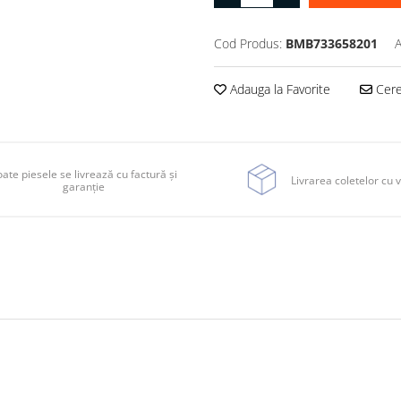
Cod Produs:
BMB733658201
A
Adauga la Favorite
Cere 
ate piesele se livrează cu factură și
Livrarea coletelor cu v
garanție