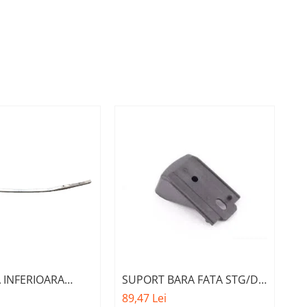
 INFERIOARA
SUPORT BARA FATA STG/DR
5
 A.M.
PE ARMATURA A.M.
C
89,47 Lei
17