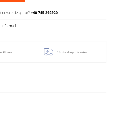
i nevoie de ajutor?
+40 745 392920
informatii
erificare
14 zile drept de retur