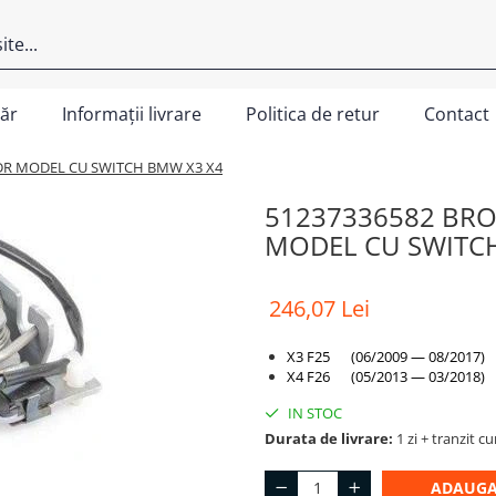
ăr
Informații livrare
Politica de retur
Contact
DR MODEL CU SWITCH BMW X3 X4
51237336582 BR
MODEL CU SWITC
246,07 Lei
X3 F25 (06/2009 — 08/2017)
X4 F26 (05/2013 — 03/2018)
IN STOC
Durata de livrare:
1 zi + tranzit cu
ADAUGA