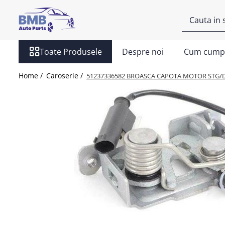
Toate Produsele
Toate Produsele
Despre noi
Cum cump
Accesorii
Covorase
Home /
Caroserie /
51237336582 BROASCA CAPOTA MOTOR STG/
ODORIZANTE
Ornament
AIRBAG
Ambreiaj
Cilindru
Rulment de presiune
Set ambreiaj
Volantă
Angrenare roată
Burduf planetară