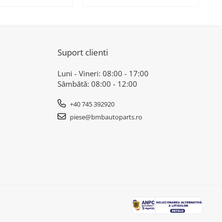
221 - BMW SERIES
51117276426 - BMW X3 F25 ,
D
1)
X4 F26
Suport clienti
Luni - Vineri: 08:00 - 17:00
Sâmbătă: 08:00 - 12:00
+40 745 392920
piese@bmbautoparts.ro