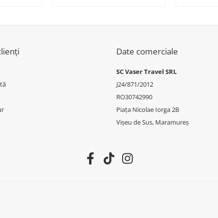
.E.
51745A22C64 - BMW SERIA 3
51117422
W X6 F16
G20/G21
3 (G20/G2
lienți
Date comerciale
SC Vaser Travel SRL
tă
J24/871/2012
RO30742990
ur
Piața Nicolae Iorga 2B
Vișeu de Sus, Maramureș