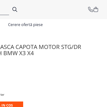
Cerere ofertă piese
OASCA CAPOTA MOTOR STG/DR
H BMW X3 X4
rier
 IN COS