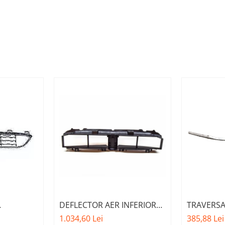
DEFLECTOR AER INFERIOR
TRAVERSA
FATA M -
CU CLAPETE ACTIVE O.E.
BARA FATA
1.034,60 Lei
385,88 Lei