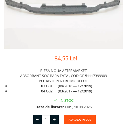
Suport motor
Canal racire
TAMPON
Capac bara
Turbocompresor
Capac fata motor
Ungere
Capitonaj
Capota
Capota spate
184,55 Lei
Carenaj roata
Deflector aer
PIESA NOUA AFTERMARKET
ABSORBANT SOC BARA FATA , COD OE 51117399909
Elemente caroserie
POTRIVIT PENTRU MODELUL
X3 G01 (09/2016 — 12/2019)
Inchidere aripa
X4 G02 (03/2017 — 12/2019)
Oglindă
IN STOC
Data de livrare:
Luni, 10.08.2026
Overfender aripa
Panou acoperire trigger
ADAUGA IN COS