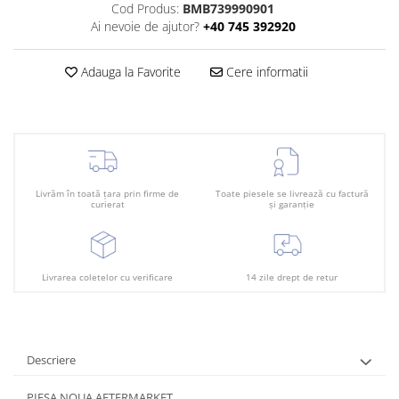
Plafon
Cod Produs:
BMB739990901
Ai nevoie de ajutor?
+40 745 392920
Praguri
Rama radiator
Adauga la Favorite
Cere informatii
Scut motor
Spălător far
Suport aripa
Suport far
Livrăm în toată țara prin firme de
Toate piesele se livrează cu factură
Suport radiator
curierat
și garanție
Traversa
Usa fată
Livrarea coletelor cu verificare
14 zile drept de retur
Usa spate
Descriere
PIESA NOUA AFTERMARKET