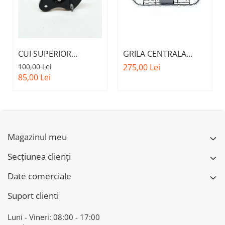
CUI SUPERIOR
GRILA CENTRALA
CAPOTA MOTOR A.M.
INFERIOARA BARA
100,00 Lei
275,00 Lei
51237473707 - BMW
FATA M - MODEL CU
85,00 Lei
SERIES 3 (G20/G21)
ACC - O.E.
51118056522 - BMW
X6 F16
Magazinul meu
Secțiunea clienți
Date comerciale
Suport clienti
Luni - Vineri: 08:00 - 17:00