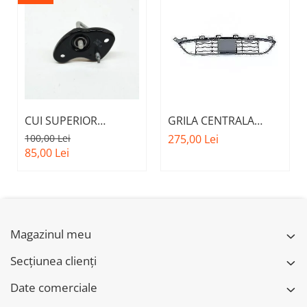
CUI SUPERIOR
GRILA CENTRALA
CAPOTA MOTOR A.M.
INFERIOARA BARA
100,00 Lei
275,00 Lei
51237473707 - BMW
FATA M - MODEL CU
85,00 Lei
SERIES 3 (G20/G21)
ACC - O.E.
51118056522 - BMW
X6 F16
Magazinul meu
Secțiunea clienți
Date comerciale