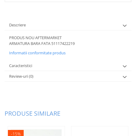
Plafon
Praguri
Rama radiator
Descriere
Scut motor
PRODUS NOU AFTERMARKET
Spălător far
ARMATURA BARA FATA 51117422219
Suport aripa
Informatii conformitate produs
Suport far
Caracteristici
Suport radiator
Review-uri
(0)
Traversa
Usa fată
Usa spate
PRODUSE SIMILARE
-15%