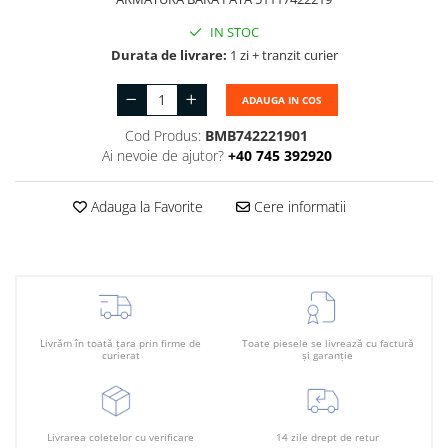
Suport motor
Canal racire
IN STOC
TAMPON
Capac bara
Durata de livrare:
1 zi + tranzit curier
Turbocompresor
Capac fata motor
ADAUGA IN COS
Ungere
Capitonaj
Cod Produs:
BMB742221901
Capota
Ai nevoie de ajutor?
+40 745 392920
Capota spate
Adauga la Favorite
Cere informatii
Carenaj roata
Deflector aer
Elemente caroserie
Inchidere aripa
Livrăm în toată țara prin firme de
Toate piesele se livrează cu factură
Oglindă
curierat
și garanție
Overfender aripa
Panou acoperire trigger
Livrarea coletelor cu verificare
14 zile drept de retur