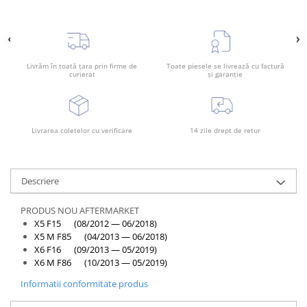
Rama radiator
Scut motor
Spălător far
Livrăm în toată țara prin firme de
Toate piesele se livrează cu factură
Suport aripa
curierat
și garanție
Suport far
Suport radiator
Livrarea coletelor cu verificare
14 zile drept de retur
Traversa
Usa fată
Usa spate
Descriere
PRODUS NOU AFTERMARKET
X5 F15 (08/2012 — 06/2018)
X5 M F85 (04/2013 — 06/2018)
X6 F16 (09/2013 — 05/2019)
X6 M F86 (10/2013 — 05/2019)
Informatii conformitate produs