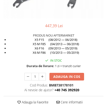
TAMPON
Capac bara
Turbocompresor
Capac fata motor
Ungere
Capitonaj
447,39 Lei
Capota
PRODUS NOU AFTERMARKET
Capota spate
X5 F15 (08/2012 — 06/2018)
Carenaj roata
X5 M F85 (04/2013 — 06/2018)
X6 F16 (09/2013 — 05/2019)
Deflector aer
X6 M F86 (10/2013 — 05/2019)
Elemente caroserie
IN STOC
Inchidere aripa
Durata de livrare:
1 zi + tranzit curier
Oglindă
ADAUGA IN COS
Overfender aripa
Cod Produs:
BMB738178101
Panou acoperire trigger
Ai nevoie de ajutor?
+40 745 392920
Plafon
Adauga la Favorite
Cere informatii
Praguri