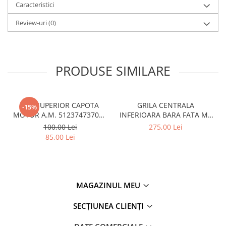
Caracteristici
Review-uri
(0)
PRODUSE SIMILARE
CUI SUPERIOR CAPOTA
GRILA CENTRALA
-15%
MOTOR A.M. 51237473707 -
INFERIOARA BARA FATA M -
BMW SERIES 3 (G20/G21)
MODEL CU ACC - O.E.
100,00 Lei
275,00 Lei
51118056522 - BMW X6 F16
85,00 Lei
MAGAZINUL MEU
SECȚIUNEA CLIENȚI