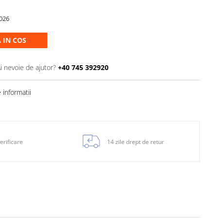
026
 IN COS
i nevoie de ajutor?
+40 745 392920
informatii
erificare
14 zile drept de retur