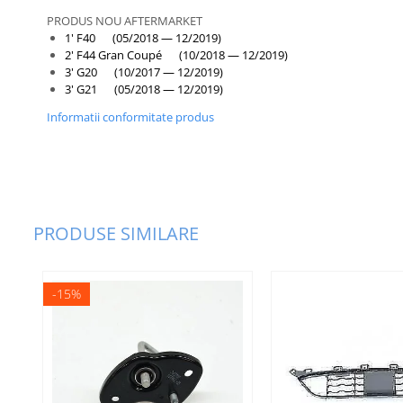
PRODUS NOU AFTERMARKET
Bara fata
1' F40 (05/2018 — 12/2019)
Bara spate
2' F44 Gran Coupé (10/2018 — 12/2019)
3' G20 (10/2017 — 12/2019)
Broasca capota
3' G21 (05/2018 — 12/2019)
Broască usă
Informatii conformitate produs
Canal racire
Capac bara
Capac fata motor
PRODUSE SIMILARE
Capitonaj
Capota
Capota spate
-15%
Carenaj roata
Deflector aer
Elemente caroserie