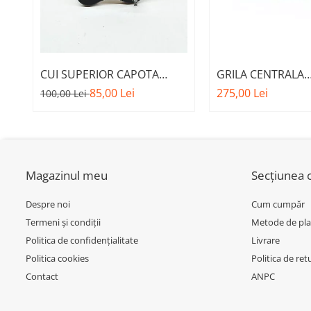
Inchidere aripa
Oglindă
Overfender aripa
CUI SUPERIOR CAPOTA
GRILA CENTRALA
Panou acoperire trigger
MOTOR A.M. 51237473707 -
INFERIOARA BARA 
85,00 Lei
275,00 Lei
100,00 Lei
Plafon
BMW SERIES 3 (G20/G21)
MODEL CU ACC - O
51118056522 - BM
Praguri
Rama radiator
Scut motor
Magazinul meu
Secțiunea c
Spălător far
Despre noi
Cum cumpăr
Suport aripa
Termeni și condiții
Metode de pla
Suport far
Politica de confidențialitate
Livrare
Suport radiator
Politica cookies
Politica de ret
Contact
ANPC
Traversa
Usa fată