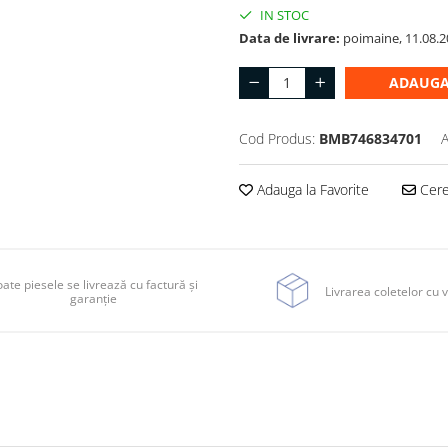
IN STOC
Data de livrare:
poimaine, 11.08.2
ADAUGA
Cod Produs:
BMB746834701
A
Adauga la Favorite
Cere 
ate piesele se livrează cu factură și
Livrarea coletelor cu v
garanție