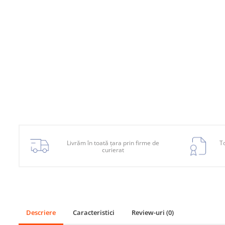
Planetară
Antrenare punte
Cardan
Aprindere
Bujie
Releu
Caroserie
Absorbant bara fata
Absorbant bara V
Livrăm în toată țara prin firme de
To
curierat
Actuator capsa capota
Aripă
Aripă spate
Armatura
Descriere
Caracteristici
Review-uri
(0)
Balama capota