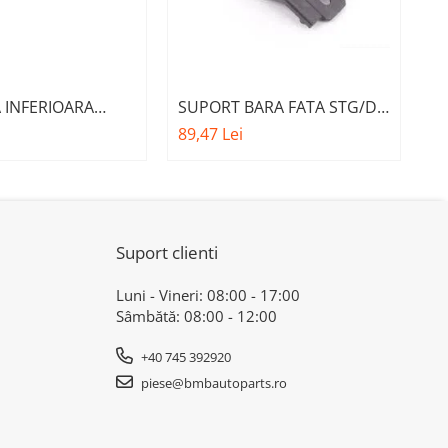
 INFERIOARA
SUPORT BARA FATA STG/DR
5
 A.M.
PE ARMATURA A.M.
C
89,47 Lei
17
221 - BMW SERIES
51117276426 - BMW X3 F25 ,
D
1)
X4 F26
Suport clienti
Luni - Vineri: 08:00 - 17:00
Sâmbătă: 08:00 - 12:00
+40 745 392920
piese@bmbautoparts.ro