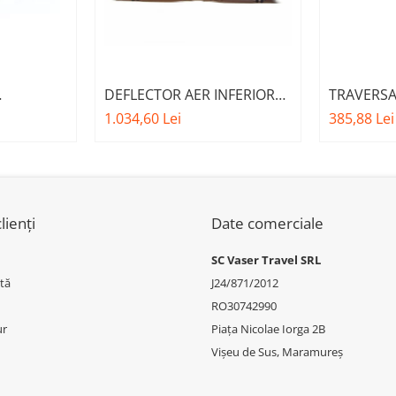
DEFLECTOR AER INFERIOR
TRAVERSA
FATA M -
CU CLAPETE ACTIVE O.E.
BARA FATA
1.034,60 Lei
385,88 Lei
.E.
51745A22C64 - BMW SERIA 3
51117422
W X6 F16
G20/G21
3 (G20/G2
lienți
Date comerciale
SC Vaser Travel SRL
tă
J24/871/2012
RO30742990
ur
Piața Nicolae Iorga 2B
Vișeu de Sus, Maramureș