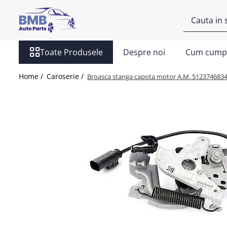
Toate Produsele
Toate Produsele
Despre noi
Cum cump
Accesorii
Covorase
Home /
Caroserie /
Broasca stanga capota motor A.M. 5123746834
ODORIZANTE
Ornament
AIRBAG
Ambreiaj
Cilindru
Rulment de presiune
Set ambreiaj
Volantă
Angrenare roată
Burduf planetară