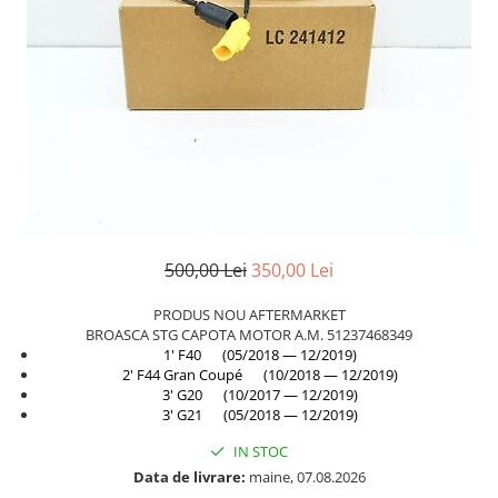
TAMPON
Capac bara
Turbocompresor
Capac fata motor
Ungere
Capitonaj
Capota
Capota spate
Carenaj roata
Deflector aer
500,00 Lei
350,00 Lei
Elemente caroserie
Inchidere aripa
PRODUS NOU AFTERMARKET
BROASCA STG CAPOTA MOTOR A.M. 51237468349
Oglindă
1' F40 (05/2018 — 12/2019)
Overfender aripa
2' F44 Gran Coupé (10/2018 — 12/2019)
3' G20 (10/2017 — 12/2019)
Panou acoperire trigger
3' G21 (05/2018 — 12/2019)
Plafon
IN STOC
Data de livrare:
maine, 07.08.2026
Praguri