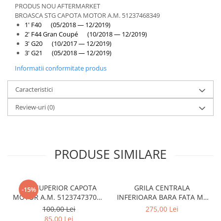
PRODUS NOU AFTERMARKET
BROASCA STG CAPOTA MOTOR A.M. 51237468349
1' F40 (05/2018 — 12/2019)
2' F44 Gran Coupé (10/2018 — 12/2019)
3' G20 (10/2017 — 12/2019)
3' G21 (05/2018 — 12/2019)
Informatii conformitate produs
Caracteristici
Review-uri
(0)
PRODUSE SIMILARE
CUI SUPERIOR CAPOTA
GRILA CENTRALA
-15%
MOTOR A.M. 51237473707 -
INFERIOARA BARA FATA M -
BMW SERIES 3 (G20/G21)
MODEL CU ACC - O.E.
100,00 Lei
275,00 Lei
51118056522 - BMW X6 F16
85,00 Lei