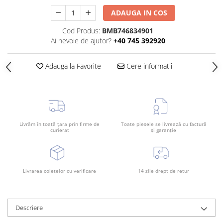
Rama radiator
ADAUGA IN COS
Scut motor
Cod Produs:
BMB746834901
Spălător far
Ai nevoie de ajutor?
+40 745 392920
Suport aripa
Adauga la Favorite
Cere informatii
Suport far
Suport radiator
Traversa
Usa fată
Livrăm în toată țara prin firme de
Toate piesele se livrează cu factură
Usa spate
curierat
și garanție
Livrarea coletelor cu verificare
14 zile drept de retur
Descriere