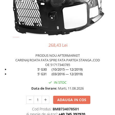
TAMPON
Capac bara
Turbocompresor
Capac fata motor
Ungere
Capitonaj
Capota
Capota spate
268,43 Lei
Carenaj roata
Deflector aer
PRODUS NOU AFTERMARKET
CARENAJ ROATA FATA SPRE FATA PARTEA STANGA ,COD
Elemente caroserie
OE 51717340785
5' G30 (10/2015 — 12/2019)
Inchidere aripa
5' G31 (03/2016 — 12/2019)
Oglindă
IN STOC
Overfender aripa
Data de livrare:
Marti, 11.08.2026
Panou acoperire trigger
ADAUGA IN COS
Plafon
Cod Produs:
BMB734078501
Praguri
Ai nevoie de ajutor?
+40 745 392920