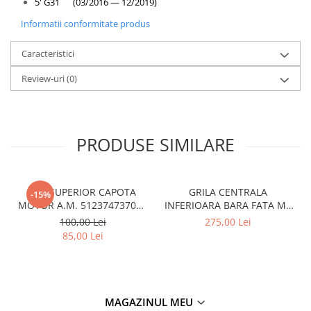
5' G31 (03/2016 — 12/2019)
Informatii conformitate produs
Caracteristici
Review-uri
(0)
PRODUSE SIMILARE
CUI SUPERIOR CAPOTA
GRILA CENTRALA
-15%
MOTOR A.M. 51237473707 -
INFERIOARA BARA FATA M -
BMW SERIES 3 (G20/G21)
MODEL CU ACC - O.E.
100,00 Lei
275,00 Lei
51118056522 - BMW X6 F16
85,00 Lei
MAGAZINUL MEU