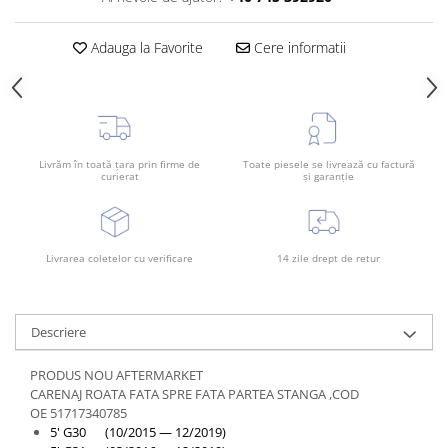
Rama radiator
Scut motor
Adauga la Favorite
Cere informatii
Spălător far
Suport aripa
Suport far
Livrăm în toată țara prin firme de
Toate piesele se livrează cu factură
Suport radiator
curierat
și garanție
Traversa
Usa fată
Livrarea coletelor cu verificare
14 zile drept de retur
Usa spate
Descriere
PRODUS NOU AFTERMARKET
CARENAJ ROATA FATA SPRE FATA PARTEA STANGA ,COD
OE 51717340785
5' G30 (10/2015 — 12/2019)