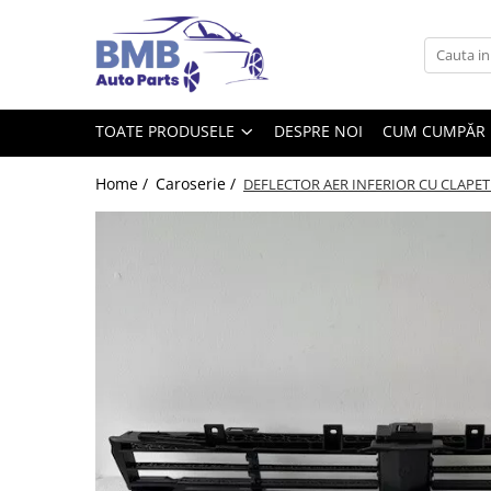
Toate Produsele
Accesorii
TOATE PRODUSELE
DESPRE NOI
CUM CUMPĂR
Covorase
ODORIZANTE
Home /
Caroserie /
DEFLECTOR AER INFERIOR CU CLAPETE 
Ornament
AIRBAG
Ambreiaj
Cilindru
Rulment de presiune
Set ambreiaj
Volantă
Angrenare roată
Burduf planetară