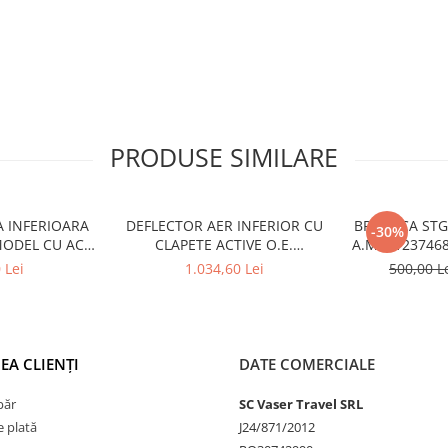
PRODUSE SIMILARE
A INFERIOARA
DEFLECTOR AER INFERIOR CU
BROASCA ST
-30%
MODEL CU ACC
CLAPETE ACTIVE O.E.
A.M. 5123746
6522 - BMW X6
51745A22C64 - BMW SERIA 3
1
 Lei
1.034,60 Lei
500,00 L
6
G20/G21
EA CLIENȚI
DATE COMERCIALE
păr
SC Vaser Travel SRL
 plată
J24/871/2012