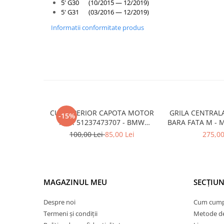
Armatura
5' G30 (10/2015 — 12/2019)
5' G31 (03/2016 — 12/2019)
Balama capota
Informatii conformitate produs
Bara fata
Bara spate
Broasca capota
Broască usă
Canal racire
Capac bara
CUI SUPERIOR CAPOTA MOTOR
GRILA CENTRAL
-15%
A.M. 51237473707 - BMW
BARA FATA M - 
Capac fata motor
SERIES 3 (G20/G21)
- O.E. 5111805
100,00 Lei
85,00 Lei
275,00
Capitonaj
F1
Capota
Capota spate
MAGAZINUL MEU
SECȚIUN
Carenaj roata
Deflector aer
Despre noi
Cum cum
Termeni și condiții
Metode de
Elemente caroserie