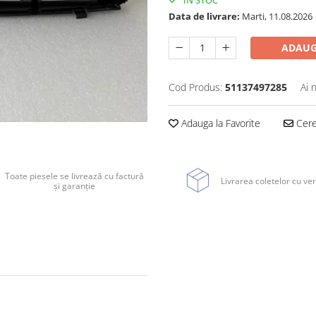
IN STOC
Data de livrare:
Marti, 11.08.2026
ADAUG
Cod Produs:
51137497285
Ai 
Adauga la Favorite
Cere 
Toate piesele se livrează cu factură
Livrarea coletelor cu ver
și garanție