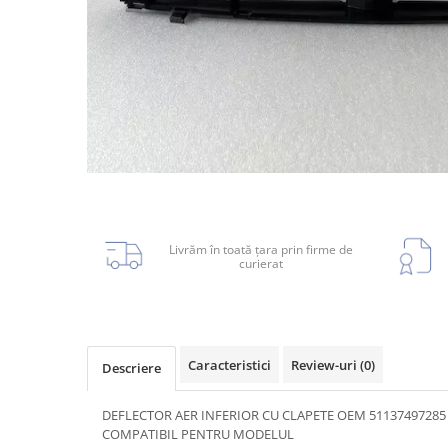
Planetară
Antrenare punte
Cardan
Aprindere
Bujie
Releu
Caroserie
Livrăm în toată țara prin firme de
curierat
Absorbant bara fata
Absorbant bara V
Actuator capsa capota
Caracteristici
Review-uri
(0)
Descriere
Aripă
DEFLECTOR AER INFERIOR CU CLAPETE OEM 51137497285
Aripă spate
COMPATIBIL PENTRU MODELUL