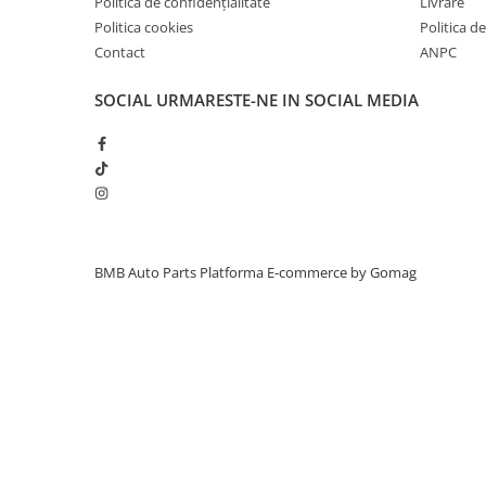
Politica de confidențialitate
Livrare
Inchidere aripa
Politica cookies
Politica de
Contact
ANPC
Oglindă
Overfender aripa
SOCIAL
URMARESTE-NE IN SOCIAL MEDIA
Panou acoperire trigger
Plafon
Praguri
Rama radiator
Scut motor
BMB Auto Parts
Platforma E-commerce by Gomag
Spălător far
Suport aripa
Suport far
Suport radiator
Traversa
Usa fată