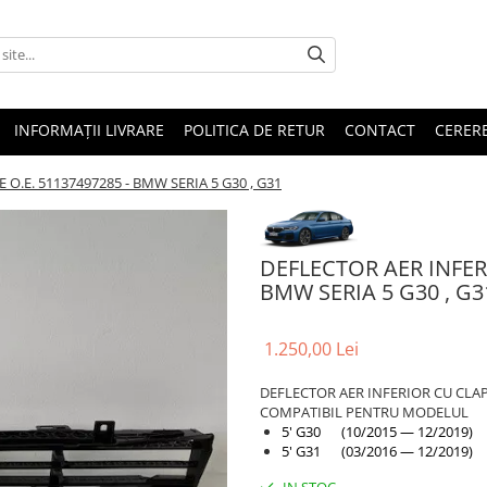
INFORMAȚII LIVRARE
POLITICA DE RETUR
CONTACT
CERERE
O.E. 51137497285 - BMW SERIA 5 G30 , G31
DEFLECTOR AER INFERI
BMW SERIA 5 G30 , G3
1.250,00 Lei
DEFLECTOR AER INFERIOR CU CLA
COMPATIBIL PENTRU MODELUL
5' G30 (10/2015 — 12/2019)
5' G31 (03/2016 — 12/2019)