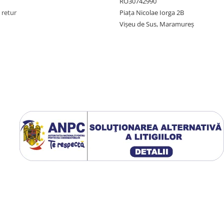
RO30742990
 retur
Piața Nicolae Iorga 2B
Vișeu de Sus, Maramureș