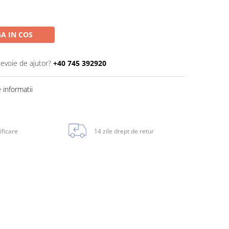
A IN COS
nevoie de ajutor?
+40 745 392920
informatii
ificare
14 zile drept de retur