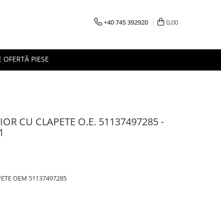
+40 745 392920
0,00
 OFERTĂ PIESE
OR CU CLAPETE O.E. 51137497285 -
1
PETE OEM 51137497285