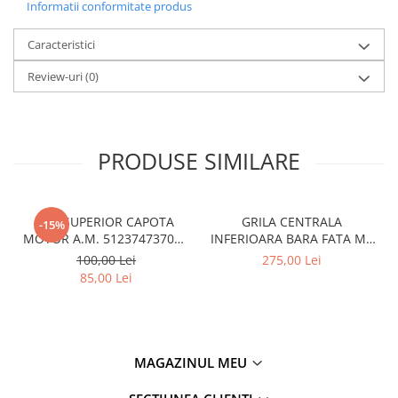
Overfender aripa
Informatii conformitate produs
Panou acoperire trigger
Caracteristici
Plafon
Review-uri
(0)
Praguri
Rama radiator
Scut motor
PRODUSE SIMILARE
Spălător far
Suport aripa
CUI SUPERIOR CAPOTA
GRILA CENTRALA
-15%
Suport far
MOTOR A.M. 51237473707 -
INFERIOARA BARA FATA M -
Suport radiator
BMW SERIES 3 (G20/G21)
MODEL CU ACC - O.E.
100,00 Lei
275,00 Lei
51118056522 - BMW X6 F16
85,00 Lei
Traversa
Usa fată
Usa spate
MAGAZINUL MEU
Cutie viteze
Cutie viteze