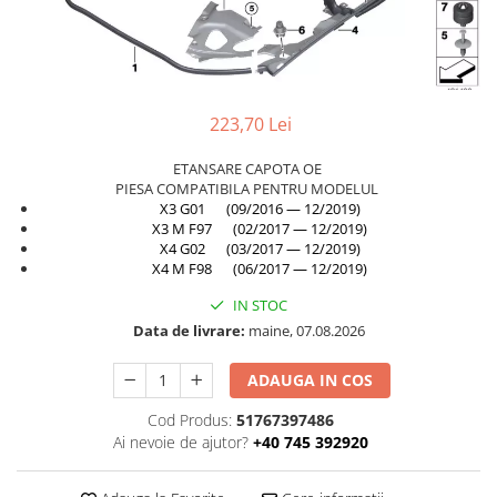
Planetară
Antrenare punte
Cardan
Aprindere
223,70 Lei
Bujie
ETANSARE CAPOTA OE
Releu
PIESA COMPATIBILA PENTRU MODELUL
Caroserie
X3 G01 (09/2016 — 12/2019)
X3 M F97 (02/2017 — 12/2019)
Absorbant bara fata
X4 G02 (03/2017 — 12/2019)
X4 M F98 (06/2017 — 12/2019)
Absorbant bara V
IN STOC
Actuator capsa capota
Data de livrare:
maine, 07.08.2026
Aripă
ADAUGA IN COS
Aripă spate
Armatura
Cod Produs:
51767397486
Ai nevoie de ajutor?
+40 745 392920
Balama capota
Bara fata