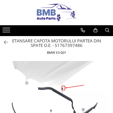
Toate Produsele
Accesorii
Covorase
ETANSARE CAPOTA MOTORULUI PARTEA DIN
ODORIZANTE
SPATE O.E. - 51767397486
Ornament
BMW X3 G01
AIRBAG
Ambreiaj
Cilindru
Rulment de presiune
Set ambreiaj
Volantă
Angrenare roată
Burduf planetară