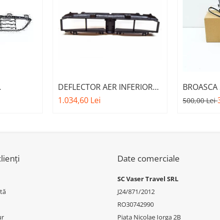
DEFLECTOR AER INFERIOR
BROASCA 
FATA M -
CU CLAPETE ACTIVE O.E.
MOTOR A.
1.034,60 Lei
500,00 Lei
.E.
51745A22C64 - BMW SERIA 3
BMW SERI
W X6 F16
G20/G21
lienți
Date comerciale
SC Vaser Travel SRL
tă
J24/871/2012
RO30742990
ur
Piața Nicolae Iorga 2B