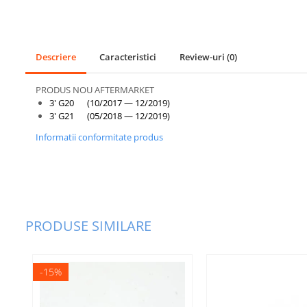
Bara fata
Bara spate
Descriere
Caracteristici
Review-uri
(0)
Broasca capota
Broască usă
PRODUS NOU AFTERMARKET
3' G20 (10/2017 — 12/2019)
Canal racire
3' G21 (05/2018 — 12/2019)
Capac bara
Informatii conformitate produs
Capac fata motor
Capitonaj
Capota
Capota spate
PRODUSE SIMILARE
Carenaj roata
Deflector aer
-15%
Elemente caroserie