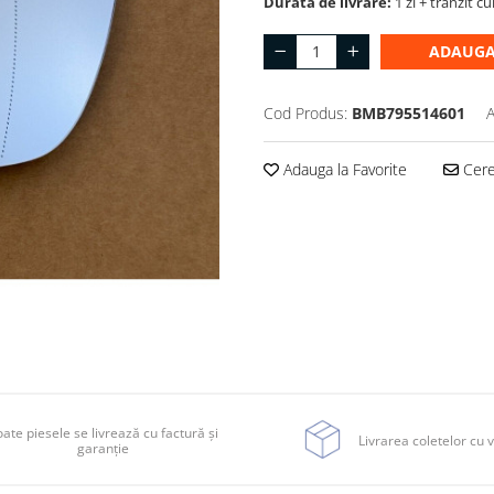
Durata de livrare:
1 zi + tranzit cu
ADAUGA
Cod Produs:
BMB795514601
A
Adauga la Favorite
Cere 
ate piesele se livrează cu factură și
Livrarea coletelor cu v
garanție