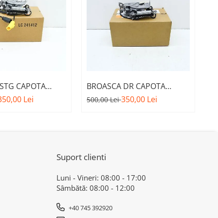
STG CAPOTA
BROASCA DR CAPOTA
T
M. 51237468349 -
MOTOR A.M. 51237468350 -
B
350,00 Lei
350,00 Lei
38
500,00 Lei
A 1 F40
BMW SERIA 1 F40
5
3
Suport clienti
Luni - Vineri: 08:00 - 17:00
Sâmbătă: 08:00 - 12:00
+40 745 392920