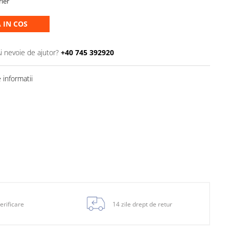
rier
 IN COS
i nevoie de ajutor?
+40 745 392920
informatii
erificare
14 zile drept de retur