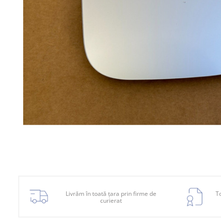
Planetară
Antrenare punte
Cardan
Aprindere
Bujie
Releu
Caroserie
Absorbant bara fata
Absorbant bara V
Actuator capsa capota
Aripă
Aripă spate
Livrăm în toată țara prin firme de
To
curierat
Armatura
Balama capota