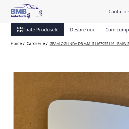
Toate Produsele
Toate Produsele
Despre noi
Cum cump
Accesorii
Covorase
Home /
Caroserie /
GEAM OGLINDA DR A.M. 51167955146 - BMW S
ODORIZANTE
Ornament
AIRBAG
Ambreiaj
Cilindru
Rulment de presiune
Set ambreiaj
Volantă
Angrenare roată
Burduf planetară