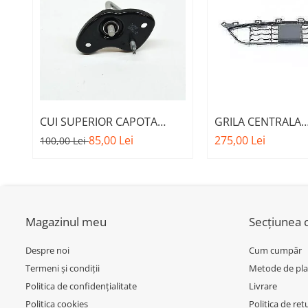
Inchidere aripa
Oglindă
Overfender aripa
Panou acoperire trigger
Plafon
Praguri
CUI SUPERIOR CAPOTA
GRILA CENTRALA
MOTOR A.M. 51237473707 -
INFERIOARA BARA 
85,00 Lei
275,00 Lei
100,00 Lei
Rama radiator
BMW SERIES 3 (G20/G21)
MODEL CU ACC - O
Scut motor
51118056522 - BM
Spălător far
Suport aripa
Magazinul meu
Secțiunea c
Suport far
Despre noi
Cum cumpăr
Suport radiator
Termeni și condiții
Metode de pla
Traversa
Politica de confidențialitate
Livrare
Usa fată
Politica cookies
Politica de ret