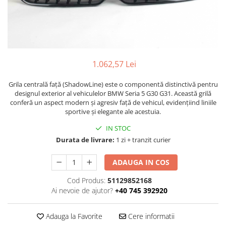
TAMPON
Capac bara
Turbocompresor
Capac fata motor
Ungere
Capitonaj
Capota
1.062,57 Lei
Capota spate
Grila centrală față (ShadowLine) este o componentă distinctivă pentru
Carenaj roata
designul exterior al vehiculelor BMW Seria 5 G30 G31. Această grilă
conferă un aspect modern și agresiv față de vehicul, evidențiind liniile
Deflector aer
sportive și elegante ale acestuia.
Elemente caroserie
IN STOC
Inchidere aripa
Durata de livrare:
1 zi + tranzit curier
Oglindă
ADAUGA IN COS
Overfender aripa
Cod Produs:
51129852168
Panou acoperire trigger
Ai nevoie de ajutor?
+40 745 392920
Plafon
Adauga la Favorite
Cere informatii
Praguri