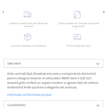
Rama radiator
Scut motor
Spălător far
Livrăm în toată țara prin firme de
Toate piesele se livrează cu factură
Suport aripa
curierat
și garanție
Suport far
Suport radiator
Livrarea coletelor cu verificare
14 zile drept de retur
Traversa
Usa fată
Usa spate
Descriere
Grila centrală față (ShadowLine) este o componentă distinctivă
pentru designul exterior al vehiculelor BMW Seria 5 G30 G31.
Această grilă conferă un aspect modern și agresiv față de vehicul,
evidențiind liniile sportive și elegante ale acestuia.
Informatii conformitate produs
Caracteristici