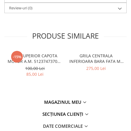
Review-uri
(0)
PRODUSE SIMILARE
CUI SUPERIOR CAPOTA
GRILA CENTRALA
-15%
MOTOR A.M. 51237473707 -
INFERIOARA BARA FATA M -
BMW SERIES 3 (G20/G21)
MODEL CU ACC - O.E.
100,00 Lei
275,00 Lei
51118056522 - BMW X6 F16
85,00 Lei
MAGAZINUL MEU
SECȚIUNEA CLIENȚI
DATE COMERCIALE