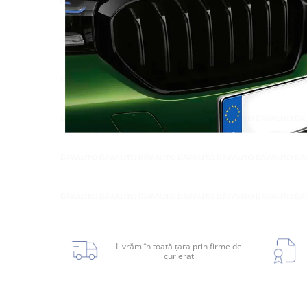
Planetară
Antrenare punte
Cardan
Aprindere
Bujie
Releu
Caroserie
Absorbant bara fata
Absorbant bara V
Actuator capsa capota
Livrăm în toată țara prin firme de
curierat
Aripă
Aripă spate