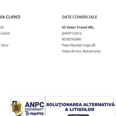
EA CLIENȚI
DATE COMERCIALE
păr
SC Vaser Travel SRL
 plată
J24/871/2012
RO30742990
 retur
Piața Nicolae Iorga 2B
Vișeu de Sus, Maramureș