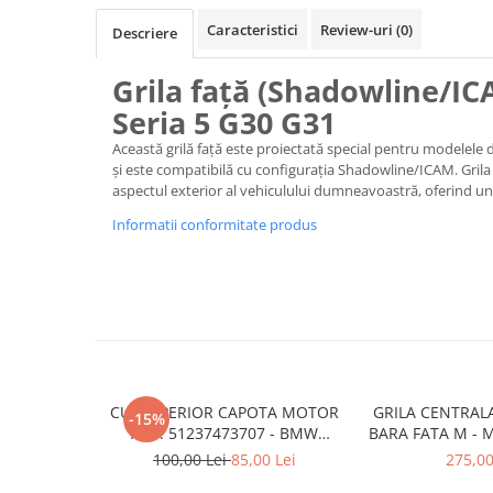
Armatura
Caracteristici
Review-uri
(0)
Descriere
Balama capota
Bara fata
Grila față (Shadowline/I
Bara spate
Seria 5 G30 G31
Broasca capota
Această grilă față este proiectată special pentru modelele 
și este compatibilă cu configurația Shadowline/ICAM. Grila
Broască usă
aspectul exterior al vehiculului dumneavoastră, oferind un 
Canal racire
Informatii conformitate produs
Capac bara
Capac fata motor
Capitonaj
Capota
Capota spate
Carenaj roata
CUI SUPERIOR CAPOTA MOTOR
GRILA CENTRAL
-15%
A.M. 51237473707 - BMW
BARA FATA M - 
Deflector aer
SERIES 3 (G20/G21)
- O.E. 5111805
100,00 Lei
85,00 Lei
275,00
F1
Elemente caroserie