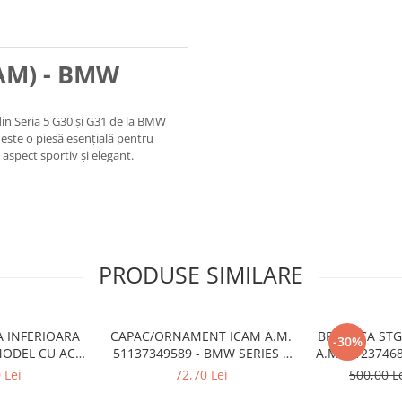
CAM) - BMW
din Seria 5 G30 și G31 de la BMW
 este o piesă esențială pentru
aspect sportiv și elegant.
PRODUSE SIMILARE
A INFERIOARA
CAPAC/ORNAMENT ICAM A.M.
BROASCA ST
-30%
MODEL CU ACC
51137349589 - BMW SERIES 5
A.M. 5123746
6522 - BMW X6
(G30/G31)
1
 Lei
72,70 Lei
500,00 L
6