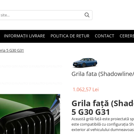
INFORMAȚII LIVRARE
POLITICA DE RETUR
CONTACT
CERERE
eria 5 G30 G31
Grila fata (Shadowlin
1.062,57 Lei
Grila față (Sha
5 G30 G31
Această grilă față este proiectată s
este compatibilă cu configurația Sh
exterior al vehiculului dumneavoast