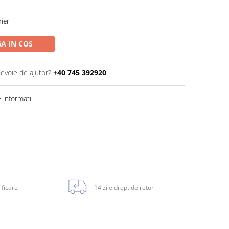
rier
A IN COS
nevoie de ajutor?
+40 745 392920
informatii
ificare
14 zile drept de retur