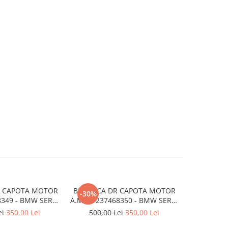
G CAPOTA MOTOR
BROASCA DR CAPOTA MOTOR
SUPORT BA
-30%
8349 - BMW SERIA
A.M. 51237468350 - BMW SERIA
ARMATURA 
 F40
1 F40
BMW X
ei
350,00 Lei
500,00 Lei
350,00 Lei