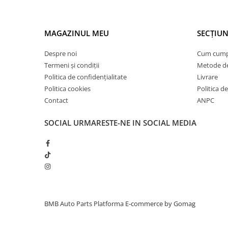
Inchidere aripa
Oglindă
MAGAZINUL MEU
SECȚIUN
Overfender aripa
Despre noi
Cum cum
Panou acoperire trigger
Termeni și condiții
Metode de
Plafon
Politica de confidențialitate
Livrare
Praguri
Politica cookies
Politica de
Contact
ANPC
Rama radiator
Scut motor
SOCIAL
URMARESTE-NE IN SOCIAL MEDIA
Spălător far
Suport aripa
Suport far
Suport radiator
Traversa
BMB Auto Parts
Platforma E-commerce by Gomag
Usa fată