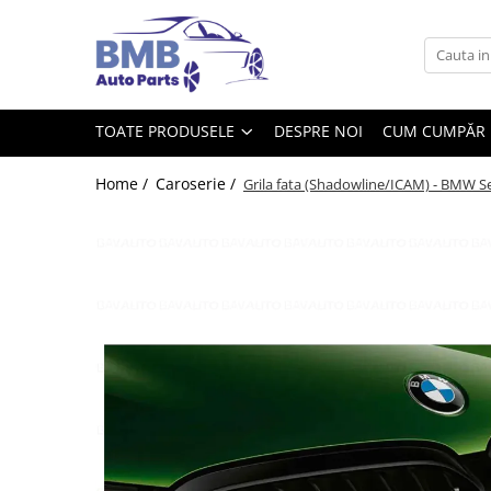
Toate Produsele
Accesorii
TOATE PRODUSELE
DESPRE NOI
CUM CUMPĂR
Covorase
ODORIZANTE
Home /
Caroserie /
Grila fata (Shadowline/ICAM) - BMW S
Ornament
AIRBAG
Ambreiaj
Cilindru
Rulment de presiune
Set ambreiaj
Volantă
Angrenare roată
Burduf planetară