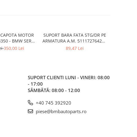
 CAPOTA MOTOR
SUPORT BARA FATA STG/DR PE
SCUT/INCH
8350 - BMW SERIA
ARMATURA A.M. 51117276426 -
A.M. 517
 F40
BMW X3 F25 , X4 F26
ei
350,00 Lei
89,47 Lei
SUPORT CLIENTI
LUNI - VINERI: 08:00
- 17:00
SÂMBĂTĂ: 08:00 - 12:00
+40 745 392920
piese@bmbautoparts.ro