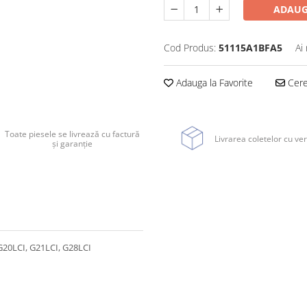
ADAUG
Cod Produs:
51115A1BFA5
Ai
Adauga la Favorite
Cere 
Toate piesele se livrează cu factură
Livrarea coletelor cu ver
și garanție
 G20LCI, G21LCI, G28LCI