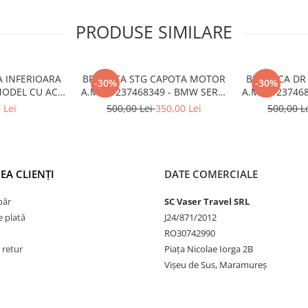
PRODUSE SIMILARE
A INFERIOARA
BROASCA STG CAPOTA MOTOR
BROASCA DR
-30%
-30%
MODEL CU ACC
A.M. 51237468349 - BMW SERIA
A.M. 5123746
6522 - BMW X6
1 F40
1
 Lei
500,00 Lei
350,00 Lei
500,00 L
6
EA CLIENȚI
DATE COMERCIALE
păr
SC Vaser Travel SRL
 plată
J24/871/2012
RO30742990
 retur
Piața Nicolae Iorga 2B
Vișeu de Sus, Maramureș