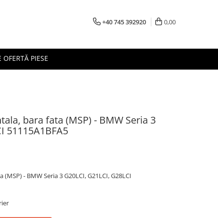
+40 745 392920
0,00
 OFERTĂ PIESE
tala, bara fata (MSP) - BMW Seria 3
CI 51115A1BFA5
ata (MSP) - BMW Seria 3 G20LCI, G21LCI, G28LCI
rier