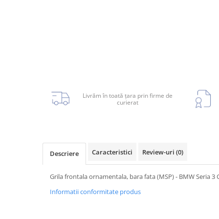
Planetară
Antrenare punte
Cardan
Aprindere
Bujie
Releu
Caroserie
Livrăm în toată țara prin firme de
curierat
Absorbant bara fata
Caracteristici
Review-uri
(0)
Descriere
Absorbant bara V
Actuator capsa capota
Grila frontala ornamentala, bara fata (MSP) - BMW Seria 3
Aripă
Informatii conformitate produs
Aripă spate