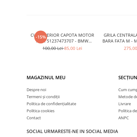
Armatura
Balama capota
Bara fata
Bara spate
CUI SUPERIOR CAPOTA MOTOR
GRILA CENTRAL
-15%
Broasca capota
A.M. 51237473707 - BMW
BARA FATA M - 
SERIES 3 (G20/G21)
- O.E. 5111805
Broască usă
100,00 Lei
85,00 Lei
275,00
F1
Canal racire
Capac bara
Capac fata motor
MAGAZINUL MEU
SECȚIUN
Capitonaj
Despre noi
Cum cum
Capota
Termeni și condiții
Metode de
Politica de confidențialitate
Livrare
Capota spate
Politica cookies
Politica de
Carenaj roata
Contact
ANPC
Deflector aer
SOCIAL
URMARESTE-NE IN SOCIAL MEDIA
Elemente caroserie