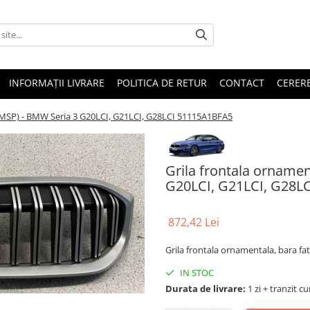
INFORMAȚII LIVRARE
POLITICA DE RETUR
CONTACT
CERERE
a (MSP) - BMW Seria 3 G20LCI, G21LCI, G28LCI 51115A1BFA5
Grila frontala ornamen
G20LCI, G21LCI, G28L
872,42 Lei
Grila frontala ornamentala, bara f
IN STOC
Durata de livrare:
1 zi + tranzit cu