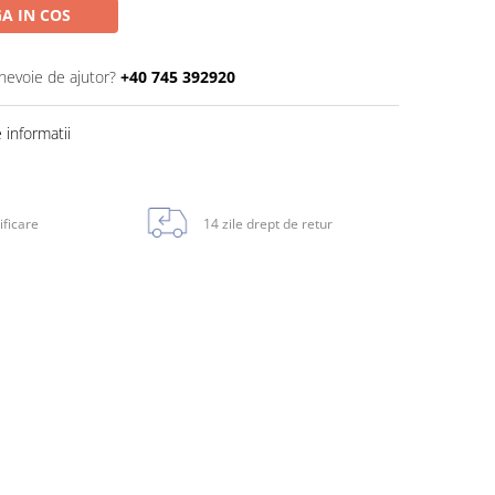
A IN COS
 nevoie de ajutor?
+40 745 392920
informatii
ificare
14 zile drept de retur