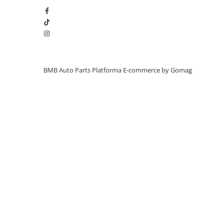
Inchidere aripa
Oglindă
Overfender aripa
Panou acoperire trigger
BMB Auto Parts
Platforma E-commerce by Gomag
Plafon
Praguri
Rama radiator
Scut motor
Spălător far
Suport aripa
Suport far
Suport radiator
Traversa
Usa fată