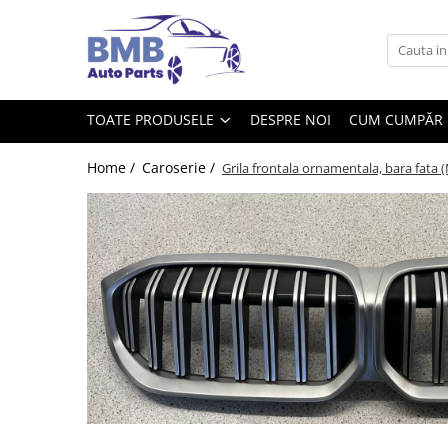
Toate Produsele
Accesorii
TOATE PRODUSELE
DESPRE NOI
CUM CUMPĂR
Covorase
ODORIZANTE
Home /
Caroserie /
Grila frontala ornamentala, bara fat
Ornament
AIRBAG
Ambreiaj
Cilindru
Rulment de presiune
Set ambreiaj
Volantă
Angrenare roată
Burduf planetară