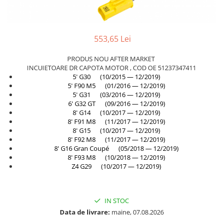
Planetară
Antrenare punte
Cardan
553,65 Lei
Aprindere
PRODUS NOU AFTER MARKET
Bujie
INCUIETOARE DR CAPOTA MOTOR , COD OE 51237347411
5' G30 (10/2015 — 12/2019)
Releu
5' F90 M5 (01/2016 — 12/2019)
Caroserie
5' G31 (03/2016 — 12/2019)
6' G32 GT (09/2016 — 12/2019)
Absorbant bara fata
8' G14 (10/2017 — 12/2019)
8' F91 M8 (11/2017 — 12/2019)
Absorbant bara V
8' G15 (10/2017 — 12/2019)
8' F92 M8 (11/2017 — 12/2019)
Actuator capsa capota
8' G16 Gran Coupé (05/2018 — 12/2019)
Aripă
8' F93 M8 (10/2018 — 12/2019)
Z4 G29 (10/2017 — 12/2019)
Aripă spate
Armatura
IN STOC
Balama capota
Data de livrare:
maine, 07.08.2026
Bara fata