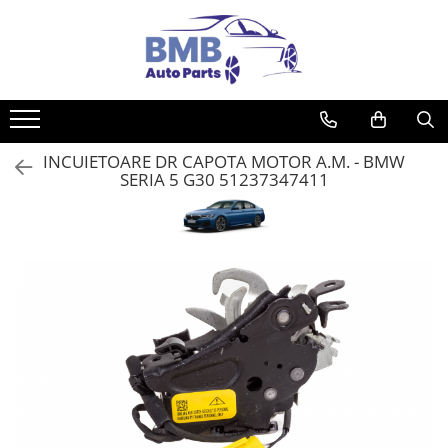
Toate Produsele
Accesorii
Covorase
INCUIETOARE DR CAPOTA MOTOR A.M. - BMW
ODORIZANTE
SERIA 5 G30 51237347411
Ornament
AIRBAG
Ambreiaj
Cilindru
Rulment de presiune
Set ambreiaj
Volantă
Angrenare roată
Burduf planetară