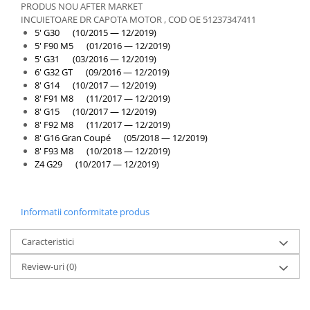
Overfender aripa
PRODUS NOU AFTER MARKET
INCUIETOARE DR CAPOTA MOTOR , COD OE 51237347411
Panou acoperire trigger
5' G30 (10/2015 — 12/2019)
5' F90 M5 (01/2016 — 12/2019)
Plafon
5' G31 (03/2016 — 12/2019)
Praguri
6' G32 GT (09/2016 — 12/2019)
8' G14 (10/2017 — 12/2019)
Rama radiator
8' F91 M8 (11/2017 — 12/2019)
Scut motor
8' G15 (10/2017 — 12/2019)
8' F92 M8 (11/2017 — 12/2019)
Spălător far
8' G16 Gran Coupé (05/2018 — 12/2019)
8' F93 M8 (10/2018 — 12/2019)
Suport aripa
Z4 G29 (10/2017 — 12/2019)
Suport far
Suport radiator
Informatii conformitate produs
Traversa
Usa fată
Caracteristici
Usa spate
Review-uri
(0)
Cutie viteze
Cutie viteze