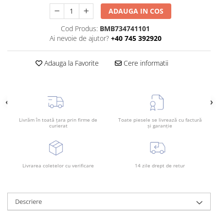
Bara spate
ADAUGA IN COS
Broasca capota
Cod Produs:
BMB734741101
Ai nevoie de ajutor?
+40 745 392920
Broască usă
Canal racire
Adauga la Favorite
Cere informatii
Capac bara
Capac fata motor
Capitonaj
Capota
Livrăm în toată țara prin firme de
Toate piesele se livrează cu factură
curierat
și garanție
Capota spate
Carenaj roata
Deflector aer
Livrarea coletelor cu verificare
14 zile drept de retur
Elemente caroserie
Inchidere aripa
Descriere
Oglindă