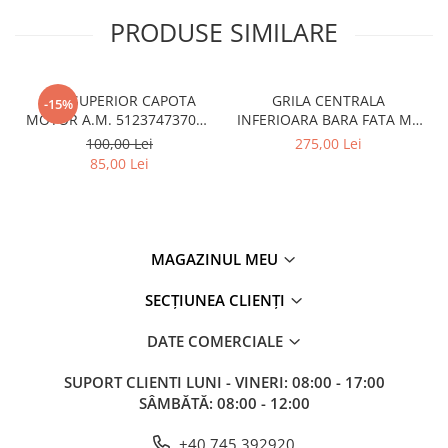
Kit revizie
PRODUSE SIMILARE
Suport cutie
DIFERENTIAL
CUI SUPERIOR CAPOTA
GRILA CENTRALA
-15%
Directie
MOTOR A.M. 51237473707 -
INFERIOARA BARA FATA M -
Bieletă directie
BMW SERIES 3 (G20/G21)
MODEL CU ACC - O.E.
100,00 Lei
275,00 Lei
51118056522 - BMW X6 F16
Cap de bara
85,00 Lei
Casetă directie
Scut caseta
Electrice
MAGAZINUL MEU
Acumulator
SECȚIUNEA CLIENȚI
Alternator
DATE COMERCIALE
Cablaj
Cameră
SUPORT CLIENTI
LUNI - VINERI: 08:00 - 17:00
SÂMBĂTĂ: 08:00 - 12:00
Electromotor
Lampa spate
+40 745 392920