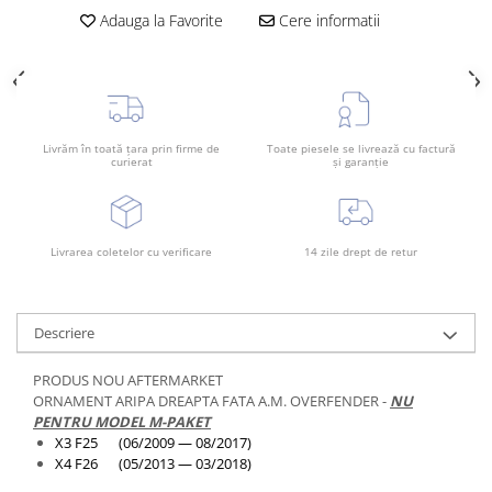
Adauga la Favorite
Cere informatii
Bara spate
Broasca capota
Broască usă
Canal racire
Livrăm în toată țara prin firme de
Toate piesele se livrează cu factură
Capac bara
curierat
și garanție
Capac fata motor
Capitonaj
Livrarea coletelor cu verificare
14 zile drept de retur
Capota
Capota spate
Carenaj roata
Descriere
Deflector aer
PRODUS NOU AFTERMARKET
Elemente caroserie
ORNAMENT ARIPA DREAPTA FATA A.M. OVERFENDER -
NU
PENTRU MODEL M-PAKET
Inchidere aripa
X3 F25 (06/2009 — 08/2017)
Oglindă
X4 F26 (05/2013 — 03/2018)