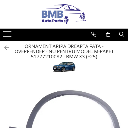
Toate Produsele
Accesorii
Covorase
ORNAMENT ARIPA DREAPTA FATA -
ODORIZANTE
OVERFENDER - NU PENTRU MODEL M-PAKET
Ornament
51777210082 - BMW X3 (F25)
AIRBAG
Ambreiaj
Cilindru
Rulment de presiune
Set ambreiaj
Volantă
Angrenare roată
Burduf planetară