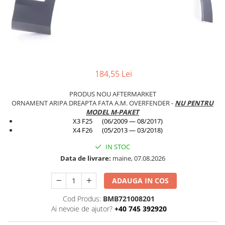
Planetară
Antrenare punte
Cardan
Aprindere
Bujie
184,55 Lei
Releu
Caroserie
PRODUS NOU AFTERMARKET
ORNAMENT ARIPA DREAPTA FATA A.M. OVERFENDER -
NU PENTRU
Absorbant bara fata
MODEL M-PAKET
X3 F25 (06/2009 — 08/2017)
Absorbant bara V
X4 F26 (05/2013 — 03/2018)
Actuator capsa capota
IN STOC
Aripă
Data de livrare:
maine, 07.08.2026
Aripă spate
ADAUGA IN COS
Armatura
Cod Produs:
BMB721008201
Balama capota
Ai nevoie de ajutor?
+40 745 392920
Bara fata