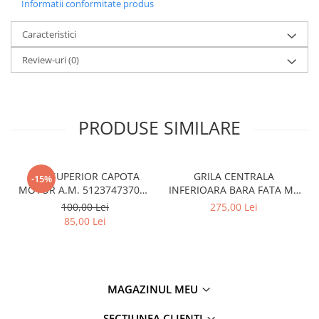
Overfender aripa
Informatii conformitate produs
Panou acoperire trigger
Caracteristici
Plafon
Review-uri
(0)
Praguri
Rama radiator
Scut motor
PRODUSE SIMILARE
Spălător far
Suport aripa
CUI SUPERIOR CAPOTA
GRILA CENTRALA
-15%
Suport far
MOTOR A.M. 51237473707 -
INFERIOARA BARA FATA M -
Suport radiator
BMW SERIES 3 (G20/G21)
MODEL CU ACC - O.E.
100,00 Lei
275,00 Lei
51118056522 - BMW X6 F16
85,00 Lei
Traversa
Usa fată
Usa spate
MAGAZINUL MEU
Cutie viteze
Cutie viteze
SECȚIUNEA CLIENȚI