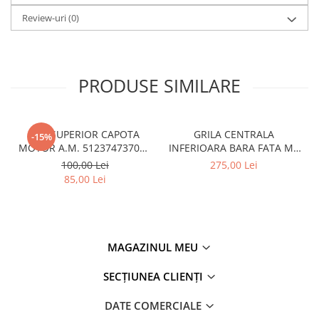
Review-uri
(0)
PRODUSE SIMILARE
CUI SUPERIOR CAPOTA
GRILA CENTRALA
-15%
MOTOR A.M. 51237473707 -
INFERIOARA BARA FATA M -
BMW SERIES 3 (G20/G21)
MODEL CU ACC - O.E.
100,00 Lei
275,00 Lei
51118056522 - BMW X6 F16
85,00 Lei
MAGAZINUL MEU
SECȚIUNEA CLIENȚI
DATE COMERCIALE