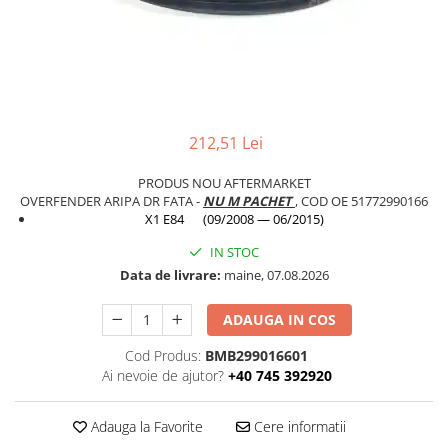
TAMPON
Capac bara
Turbocompresor
Capac fata motor
Ungere
Capitonaj
Capota
212,51 Lei
Capota spate
Carenaj roata
PRODUS NOU AFTERMARKET
OVERFENDER ARIPA DR FATA -
NU M PACHET
, COD OE 51772990166
Deflector aer
X1 E84 (09/2008 — 06/2015)
Elemente caroserie
IN STOC
Inchidere aripa
Data de livrare:
maine, 07.08.2026
Oglindă
ADAUGA IN COS
Overfender aripa
Cod Produs:
BMB299016601
Panou acoperire trigger
Ai nevoie de ajutor?
+40 745 392920
Plafon
Adauga la Favorite
Cere informatii
Praguri