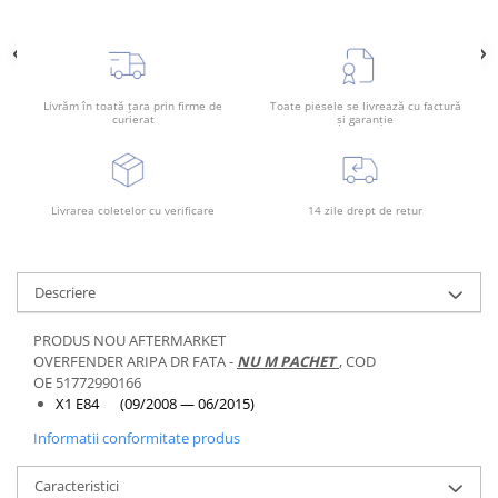
Rama radiator
Scut motor
Spălător far
Livrăm în toată țara prin firme de
Toate piesele se livrează cu factură
Suport aripa
curierat
și garanție
Suport far
Suport radiator
Livrarea coletelor cu verificare
14 zile drept de retur
Traversa
Usa fată
Usa spate
Descriere
PRODUS NOU AFTERMARKET
OVERFENDER ARIPA DR FATA -
NU M PACHET
, COD
OE 51772990166
X1 E84 (09/2008 — 06/2015)
Informatii conformitate produs
Caracteristici