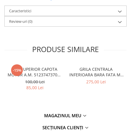
Caracteristici
Review-uri
(0)
PRODUSE SIMILARE
CUI SUPERIOR CAPOTA
GRILA CENTRALA
-15%
MOTOR A.M. 51237473707 -
INFERIOARA BARA FATA M -
BMW SERIES 3 (G20/G21)
MODEL CU ACC - O.E.
100,00 Lei
275,00 Lei
51118056522 - BMW X6 F16
85,00 Lei
MAGAZINUL MEU
SECȚIUNEA CLIENȚI