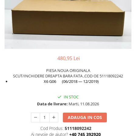
TAMPON
Capac bara
Turbocompresor
Capac fata motor
Ungere
Capitonaj
Capota
Capota spate
Carenaj roata
480,95 Lei
Deflector aer
PIESA NOUA ORIGINALA
Elemente caroserie
SCUT/INCHIDERE DREAPTA BARA FATA ,COD OE 51118092242
X6 G06 (06/2018 — 12/2019)
Inchidere aripa
Oglindă
IN STOC
Overfender aripa
Data de livrare:
Marti, 11.08.2026
Panou acoperire trigger
ADAUGA IN COS
Plafon
Cod Produs:
51118092242
Praguri
Ai nevoie de ajutor?
+40 745 392920