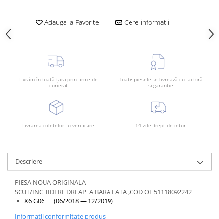
Rama radiator
Scut motor
Adauga la Favorite
Cere informatii
Spălător far
Suport aripa
Suport far
Livrăm în toată țara prin firme de
Toate piesele se livrează cu factură
Suport radiator
curierat
și garanție
Traversa
Usa fată
Livrarea coletelor cu verificare
14 zile drept de retur
Usa spate
Descriere
PIESA NOUA ORIGINALA
SCUT/INCHIDERE DREAPTA BARA FATA ,COD OE 51118092242
X6 G06 (06/2018 — 12/2019)
Informatii conformitate produs