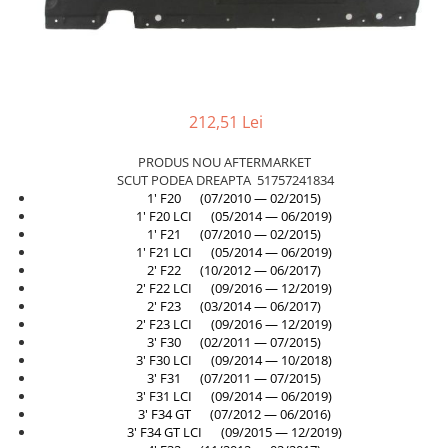
TAMPON
Capac bara
Turbocompresor
Capac fata motor
Ungere
Capitonaj
212,51 Lei
Capota
Capota spate
PRODUS NOU AFTERMARKET
SCUT PODEA DREAPTA 51757241834
Carenaj roata
1' F20 (07/2010 — 02/2015)
Deflector aer
1' F20 LCI (05/2014 — 06/2019)
1' F21 (07/2010 — 02/2015)
Elemente caroserie
1' F21 LCI (05/2014 — 06/2019)
2' F22 (10/2012 — 06/2017)
Inchidere aripa
2' F22 LCI (09/2016 — 12/2019)
2' F23 (03/2014 — 06/2017)
Oglindă
2' F23 LCI (09/2016 — 12/2019)
Overfender aripa
3' F30 (02/2011 — 07/2015)
3' F30 LCI (09/2014 — 10/2018)
Panou acoperire trigger
3' F31 (07/2011 — 07/2015)
3' F31 LCI (09/2014 — 06/2019)
Plafon
3' F34 GT (07/2012 — 06/2016)
Praguri
3' F34 GT LCI (09/2015 — 12/2019)