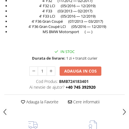
4' F32 (11/2012 — 02/2017)
Rama radiator
4' F32 LCI (05/2016 — 12/2019)
4' F33 (03/2013 — 02/2017)
Scut motor
4' F33 LCI (05/2016 — 12/2019)
4' F36 Gran Coupé (07/2013 — 03/2017)
Spălător far
4' F36 Gran Coupé LCI (05/2016 — 12/2019)
Suport aripa
MS BMW Motorsport ( — )
Suport far
Suport radiator
IN STOC
Traversa
Durata de livrare:
1 zi + tranzit curier
Usa fată
ADAUGA IN COS
Usa spate
Cod Produs:
BMB724183401
Ai nevoie de ajutor?
+40 745 392920
Adauga la Favorite
Cere informatii