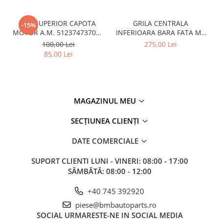
CUI SUPERIOR CAPOTA
GRILA CENTRALA
-15%
MOTOR A.M. 51237473707 -
INFERIOARA BARA FATA M -
BMW SERIES 3 (G20/G21)
MODEL CU ACC - O.E.
100,00 Lei
275,00 Lei
51118056522 - BMW X6 F16
85,00 Lei
MAGAZINUL MEU
SECȚIUNEA CLIENȚI
DATE COMERCIALE
SUPORT CLIENTI
LUNI - VINERI: 08:00 - 17:00
SÂMBĂTĂ: 08:00 - 12:00
+40 745 392920
piese@bmbautoparts.ro
SOCIAL
URMARESTE-NE IN SOCIAL MEDIA