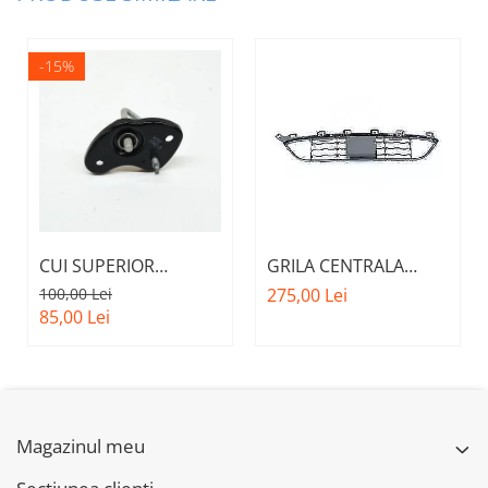
-15%
CUI SUPERIOR
GRILA CENTRALA
CAPOTA MOTOR A.M.
INFERIOARA BARA
100,00 Lei
275,00 Lei
51237473707 - BMW
FATA M - MODEL CU
85,00 Lei
SERIES 3 (G20/G21)
ACC - O.E.
51118056522 - BMW
X6 F16
Magazinul meu