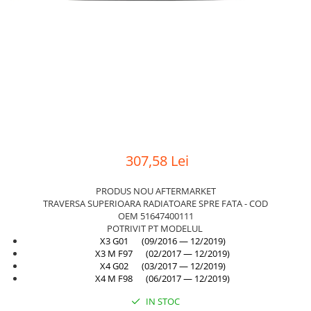
Suport motor
Canal racire
TAMPON
Capac bara
Turbocompresor
Capac fata motor
Ungere
Capitonaj
Capota
Capota spate
Carenaj roata
307,58 Lei
Deflector aer
PRODUS NOU AFTERMARKET
Elemente caroserie
TRAVERSA SUPERIOARA RADIATOARE SPRE FATA - COD
OEM 51647400111
Inchidere aripa
POTRIVIT PT MODELUL
X3 G01 (09/2016 — 12/2019)
Oglindă
X3 M F97 (02/2017 — 12/2019)
Overfender aripa
X4 G02 (03/2017 — 12/2019)
X4 M F98 (06/2017 — 12/2019)
Panou acoperire trigger
IN STOC