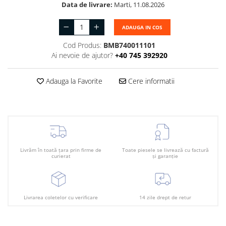
Plafon
Data de livrare:
Marti, 11.08.2026
Praguri
ADAUGA IN COS
Rama radiator
Cod Produs:
BMB740011101
Scut motor
Ai nevoie de ajutor?
+40 745 392920
Spălător far
Adauga la Favorite
Cere informatii
Suport aripa
Suport far
Suport radiator
Traversa
Usa fată
Livrăm în toată țara prin firme de
Toate piesele se livrează cu factură
curierat
și garanție
Usa spate
Livrarea coletelor cu verificare
14 zile drept de retur