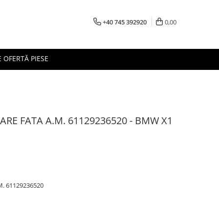
+40 745 392920
0,00
 OFERTĂ PIESE
ARE FATA A.M. 61129236520 - BMW X1
M. 61129236520