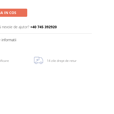
A IN COS
i nevoie de ajutor?
+40 745 392920
informatii
ificare
14 zile drept de retur