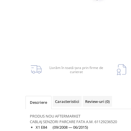
Planetară
Antrenare punte
Cardan
Aprindere
Bujie
Releu
Caroserie
Livrăm în toată țara prin firme de
curierat
Absorbant bara fata
Absorbant bara V
Caracteristici
Review-uri
(0)
Descriere
Actuator capsa capota
Aripă
PRODUS NOU AFTERMARKET
CABLAJ SENZORI PARCARE FATA A.M. 61129236520
Aripă spate
X1 E84 (09/2008 — 06/2015)