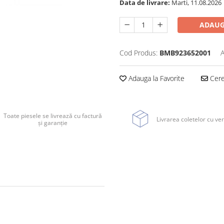
Data de livrare:
Marti, 11.08.2026
ADAUG
Cod Produs:
BMB923652001
A
Adauga la Favorite
Cere 
Toate piesele se livrează cu factură
Livrarea coletelor cu ver
și garanție