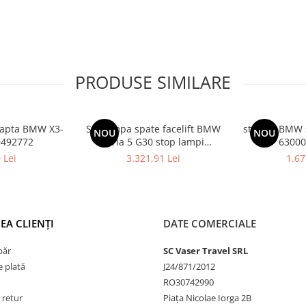
PRODUSE SIMILARE
reapta BMW X3-
Set lampa spate facelift BMW
stopuri BMW s
NOU
NOU
179492772
seria 5 G30 stop lampi
63000
63135A2AEC0
 Lei
3.321,91 Lei
1.67
EA CLIENȚI
DATE COMERCIALE
păr
SC Vaser Travel SRL
 plată
J24/871/2012
RO30742990
 retur
Piața Nicolae Iorga 2B