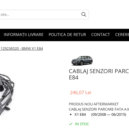
INFORMAȚII LIVRARE
POLITICA DE RETUR
CONTACT
CERERE
1129236520 - BMW X1 E84
CABLAJ SENZORI PARC
E84
246,07 Lei
PRODUS NOU AFTERMARKET
CABLAJ SENZORI PARCARE FATA A.
X1 E84 (09/2008 — 06/2015)
IN STOC