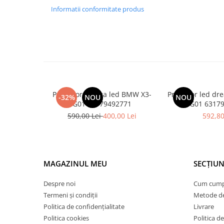
Armatura
Informatii conformitate produs
Balama capota
Bara fata
Bara spate
Broasca capota
Broască usă
Canal racire
Proiector stanga led BMW X3-
Proiector led d
-32%
NOU
NOU
G01 63179492771
G01 63
Capac bara
590,00 Lei
400,00 Lei
592,80
Capac fata motor
Capitonaj
Capota
MAGAZINUL MEU
SECȚIUN
Capota spate
Despre noi
Cum cum
Carenaj roata
Termeni și condiții
Metode de
Deflector aer
Politica de confidențialitate
Livrare
Elemente caroserie
Politica cookies
Politica de