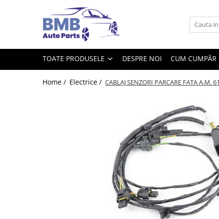
Toate Produsele
Accesorii
TOATE PRODUSELE
DESPRE NOI
CUM CUMPĂR
Covorase
ODORIZANTE
Home /
Electrice /
CABLAJ SENZORI PARCARE FATA A.M. 6
Ornament
AIRBAG
Ambreiaj
Cilindru
Rulment de presiune
Set ambreiaj
Volantă
Angrenare roată
Burduf planetară