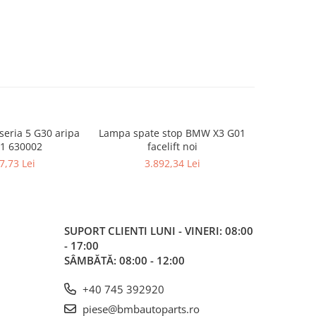
eria 5 G30 aripa
Lampa spate stop BMW X3 G01
Alternato
1 630002
facelift noi
G12 G01
1
7,73 Lei
3.892,34 Lei
1
SUPORT CLIENTI
LUNI - VINERI: 08:00
- 17:00
SÂMBĂTĂ: 08:00 - 12:00
+40 745 392920
piese@bmbautoparts.ro