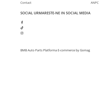
Contact
ANPC
Inchidere aripa
Oglindă
SOCIAL
URMARESTE-NE IN SOCIAL MEDIA
Overfender aripa
Panou acoperire trigger
Plafon
Praguri
Rama radiator
BMB Auto Parts
Platforma E-commerce by Gomag
Scut motor
Spălător far
Suport aripa
Suport far
Suport radiator
Traversa
Usa fată