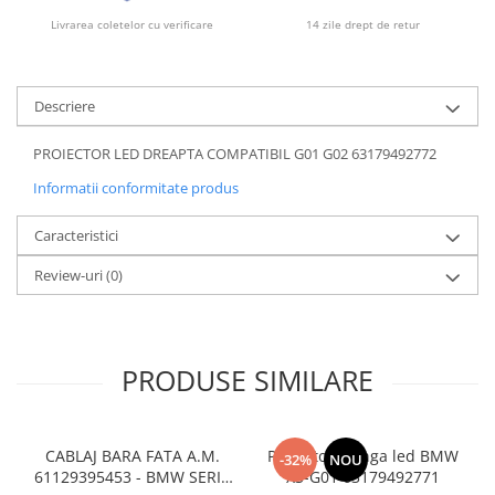
Bara spate
Livrarea coletelor cu verificare
14 zile drept de retur
Broasca capota
Broască usă
Descriere
Canal racire
PROIECTOR LED DREAPTA COMPATIBIL G01 G02 63179492772
Capac bara
Informatii conformitate produs
Capac fata motor
Capitonaj
Caracteristici
Capota
Review-uri
(0)
Capota spate
Carenaj roata
Deflector aer
PRODUSE SIMILARE
Elemente caroserie
Inchidere aripa
CABLAJ BARA FATA A.M.
Proiector stanga led BMW
-32%
NOU
Oglindă
61129395453 - BMW SERIA
X3-G01 63179492771