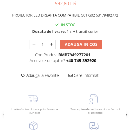
592,80 Lei
Planetară
Antrenare punte
PROIECTOR LED DREAPTA COMPATIBIL G01 G02 63179492772
Cardan
IN STOC
Aprindere
Durata de livrare:
1 zi + tranzit curier
Bujie
ADAUGA IN COS
Releu
Caroserie
Cod Produs:
BMB7949277201
Ai nevoie de ajutor?
+40 745 392920
Absorbant bara fata
Absorbant bara V
Adauga la Favorite
Cere informatii
Actuator capsa capota
Aripă
Aripă spate
Armatura
Livrăm în toată țara prin firme de
Toate piesele se livrează cu factură
curierat
și garanție
Balama capota
Bara fata