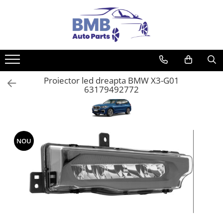
Toate Produsele
Accesorii
Covorase
Proiector led dreapta BMW X3-G01
ODORIZANTE
63179492772
Ornament
AIRBAG
Ambreiaj
Cilindru
NOU
Rulment de presiune
Set ambreiaj
Volantă
Angrenare roată
Burduf planetară