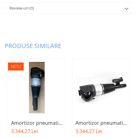
Review-uri
(0)
PRODUSE SIMILARE
NOU
Amortizor pneumatic
Amortizor pneumatic
fata stanga BMW X-
fata dreapta BMW X-
3.344,27 Lei
3.344,27 Lei
DRIVE 37106877559 -
DRIVE 37106877560 -