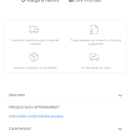
Plafon
Adauga la Favorite
Cere informatii
Praguri
Rama radiator
Scut motor
Spălător far
Livrăm în toată țara prin firme de
Toate piesele se livrează cu factură
curierat
și garanție
Suport aripa
Suport far
Suport radiator
Livrarea coletelor cu verificare
14 zile drept de retur
Traversa
Usa fată
Descriere
Usa spate
PRODUS NOU AFTERMARKET
Informatii conformitate produs
Caracteristici