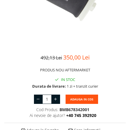
Suport motor
Canal racire
TAMPON
Capac bara
Turbocompresor
Capac fata motor
Ungere
Capitonaj
Capota
Capota spate
350,00 Lei
492,13 Lei
Carenaj roata
PRODUS NOU AFTERMARKET
Deflector aer
IN STOC
Elemente caroserie
Durata de livrare:
1 zi + tranzit curier
Inchidere aripa
ADAUGA IN COS
Oglindă
Cod Produs:
BMB678342001
Overfender aripa
Ai nevoie de ajutor?
+40 745 392920
Panou acoperire trigger