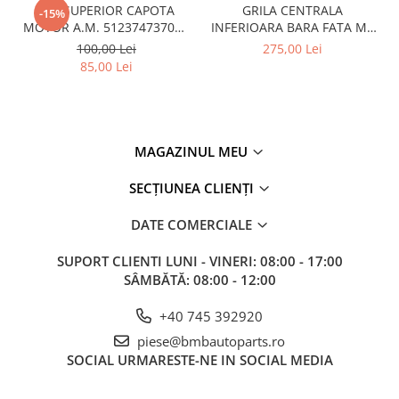
CUI SUPERIOR CAPOTA
GRILA CENTRALA
-15%
MOTOR A.M. 51237473707 -
INFERIOARA BARA FATA M -
BMW SERIES 3 (G20/G21)
MODEL CU ACC - O.E.
100,00 Lei
275,00 Lei
51118056522 - BMW X6 F16
85,00 Lei
MAGAZINUL MEU
SECȚIUNEA CLIENȚI
DATE COMERCIALE
SUPORT CLIENTI
LUNI - VINERI: 08:00 - 17:00
SÂMBĂTĂ: 08:00 - 12:00
+40 745 392920
piese@bmbautoparts.ro
SOCIAL
URMARESTE-NE IN SOCIAL MEDIA