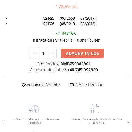
178,96 Lei
TAMPON
Capac bara
Turbocompresor
Capac fata motor
X3 F25 (06/2009 — 08/2017)
X4 F26 (05/2013 — 03/2018)
Ungere
Capitonaj
IN STOC
Capota
Durata de livrare:
1 zi + tranzit curier
Capota spate
ADAUGA IN COS
Carenaj roata
Deflector aer
Cod Produs:
BMB759383901
Ai nevoie de ajutor?
+40 745 392920
Elemente caroserie
Inchidere aripa
Adauga la Favorite
Cere informatii
Oglindă
Overfender aripa
Panou acoperire trigger
Plafon
Livrăm în toată țara prin firme de
Toate piesele se livrează cu factură
curierat
și garanție
Praguri