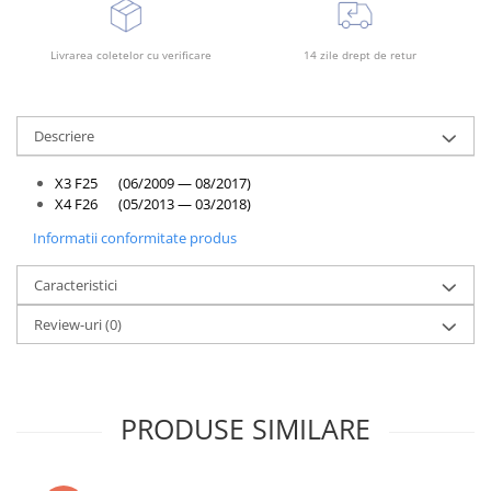
Rama radiator
Scut motor
Livrarea coletelor cu verificare
14 zile drept de retur
Spălător far
Suport aripa
Descriere
Suport far
X3 F25 (06/2009 — 08/2017)
Suport radiator
X4 F26 (05/2013 — 03/2018)
Traversa
Informatii conformitate produs
Usa fată
Caracteristici
Usa spate
Review-uri
(0)
PRODUSE SIMILARE