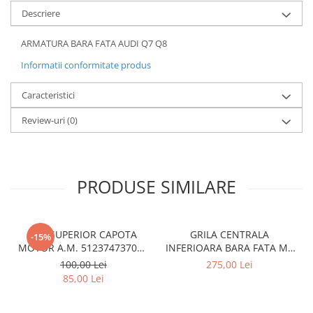
Rama radiator
Descriere
Scut motor
ARMATURA BARA FATA AUDI Q7 Q8
Spălător far
Informatii conformitate produs
Suport aripa
Caracteristici
Suport far
Suport radiator
Review-uri
(0)
Traversa
Usa fată
PRODUSE SIMILARE
Usa spate
CUI SUPERIOR CAPOTA
GRILA CENTRALA
-15%
MOTOR A.M. 51237473707 -
INFERIOARA BARA FATA M -
BMW SERIES 3 (G20/G21)
MODEL CU ACC - O.E.
100,00 Lei
275,00 Lei
51118056522 - BMW X6 F16
85,00 Lei