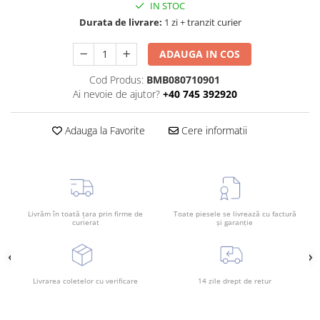
IN STOC
TAMPON
Capac bara
Durata de livrare:
1 zi + tranzit curier
Turbocompresor
Capac fata motor
ADAUGA IN COS
Ungere
Capitonaj
Cod Produs:
BMB080710901
Capota
Ai nevoie de ajutor?
+40 745 392920
Capota spate
Carenaj roata
Adauga la Favorite
Cere informatii
Deflector aer
Elemente caroserie
Inchidere aripa
Livrăm în toată țara prin firme de
Toate piesele se livrează cu factură
Oglindă
curierat
și garanție
Overfender aripa
Panou acoperire trigger
Livrarea coletelor cu verificare
14 zile drept de retur
Plafon
Praguri