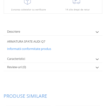
Plafon
Praguri
Livrarea coletelor cu verificare
14 zile drept de retur
Rama radiator
Scut motor
Spălător far
Descriere
Suport aripa
ARMATURA SPATE AUDI Q7
Suport far
Informatii conformitate produs
Suport radiator
Caracteristici
Traversa
Review-uri
(0)
Usa fată
Usa spate
PRODUSE SIMILARE