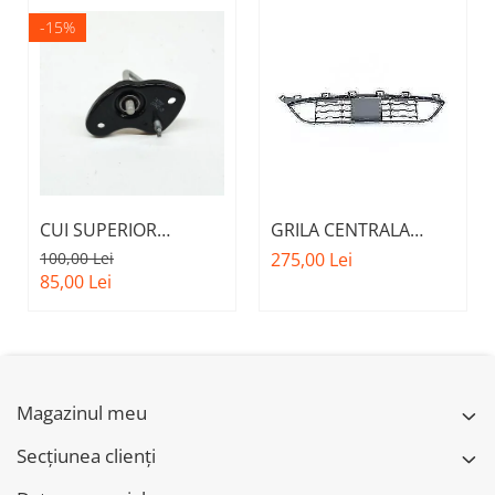
-15%
CUI SUPERIOR
GRILA CENTRALA
CAPOTA MOTOR A.M.
INFERIOARA BARA
100,00 Lei
275,00 Lei
51237473707 - BMW
FATA M - MODEL CU
85,00 Lei
SERIES 3 (G20/G21)
ACC - O.E.
51118056522 - BMW
X6 F16
Magazinul meu
Secțiunea clienți