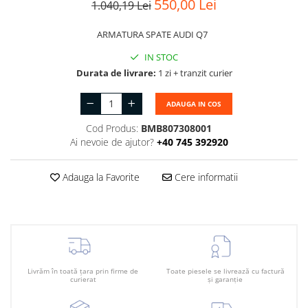
550,00 Lei
1.040,19 Lei
Suport motor
Canal racire
TAMPON
ARMATURA SPATE AUDI Q7
Capac bara
Turbocompresor
IN STOC
Capac fata motor
Durata de livrare:
1 zi + tranzit curier
Ungere
Capitonaj
Capota
ADAUGA IN COS
Capota spate
Cod Produs:
BMB807308001
Ai nevoie de ajutor?
+40 745 392920
Carenaj roata
Deflector aer
Adauga la Favorite
Cere informatii
Elemente caroserie
Inchidere aripa
Oglindă
Overfender aripa
Livrăm în toată țara prin firme de
Toate piesele se livrează cu factură
curierat
și garanție
Panou acoperire trigger