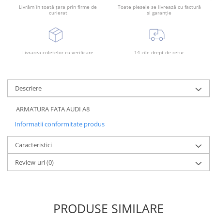
Rama radiator
Livrăm în toată țara prin firme de
Toate piesele se livrează cu factură
curierat
și garanție
Scut motor
Spălător far
Suport aripa
Livrarea coletelor cu verificare
14 zile drept de retur
Suport far
Suport radiator
Descriere
Traversa
ARMATURA FATA AUDI A8
Usa fată
Informatii conformitate produs
Usa spate
Caracteristici
Review-uri
(0)
PRODUSE SIMILARE