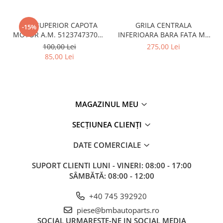
CUI SUPERIOR CAPOTA
GRILA CENTRALA
-15%
MOTOR A.M. 51237473707 -
INFERIOARA BARA FATA M -
BMW SERIES 3 (G20/G21)
MODEL CU ACC - O.E.
100,00 Lei
275,00 Lei
51118056522 - BMW X6 F16
85,00 Lei
MAGAZINUL MEU
SECȚIUNEA CLIENȚI
DATE COMERCIALE
SUPORT CLIENTI
LUNI - VINERI: 08:00 - 17:00
SÂMBĂTĂ: 08:00 - 12:00
+40 745 392920
piese@bmbautoparts.ro
SOCIAL
URMARESTE-NE IN SOCIAL MEDIA