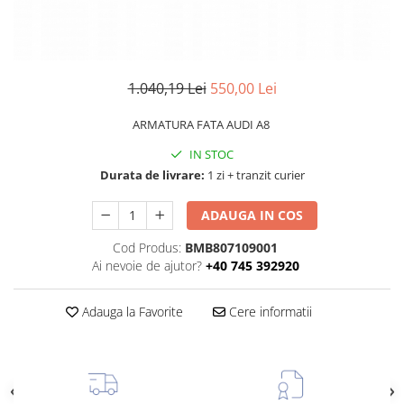
TAMPON
Capac bara
Turbocompresor
Capac fata motor
Ungere
Capitonaj
1.040,19 Lei
550,00 Lei
Capota
ARMATURA FATA AUDI A8
Capota spate
IN STOC
Carenaj roata
Durata de livrare:
1 zi + tranzit curier
Deflector aer
ADAUGA IN COS
Elemente caroserie
Cod Produs:
BMB807109001
Inchidere aripa
Ai nevoie de ajutor?
+40 745 392920
Oglindă
Overfender aripa
Adauga la Favorite
Cere informatii
Panou acoperire trigger
Plafon
Praguri