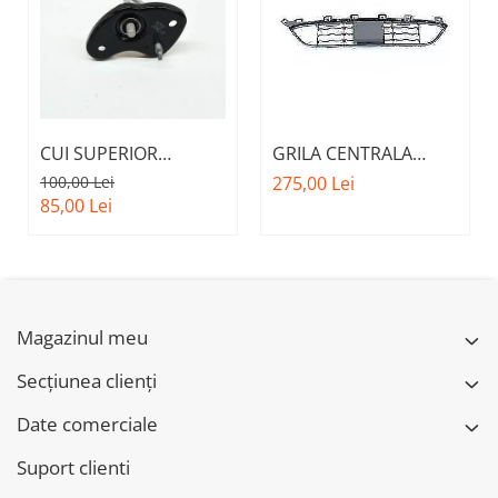
CUI SUPERIOR
GRILA CENTRALA
CAPOTA MOTOR A.M.
INFERIOARA BARA
100,00 Lei
275,00 Lei
51237473707 - BMW
FATA M - MODEL CU
85,00 Lei
SERIES 3 (G20/G21)
ACC - O.E.
51118056522 - BMW
X6 F16
Magazinul meu
Secțiunea clienți
Date comerciale
Suport clienti