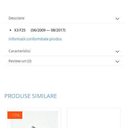
Plafon
Praguri
Descriere
Rama radiator
Scut motor
X3 F25 (06/2009 — 08/2017)
Spălător far
Informatii conformitate produs
Suport aripa
Caracteristici
Suport far
Review-uri
(0)
Suport radiator
Traversa
Usa fată
Usa spate
PRODUSE SIMILARE
-15%