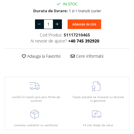
Suport motor
IN STOC
Canal racire
Durata de livrare:
1 zi + tranzit curier
TAMPON
Capac bara
Turbocompresor
ADAUGA IN COS
Capac fata motor
Ungere
Cod Produs:
51117210465
Capitonaj
Ai nevoie de ajutor?
+40 745 392920
Capota
Capota spate
Adauga la Favorite
Cere informatii
Carenaj roata
Deflector aer
Elemente caroserie
Inchidere aripa
Livrăm în toată țara prin firme de
Toate piesele se livrează cu factură
curierat
și garanție
Oglindă
Overfender aripa
Panou acoperire trigger
Livrarea coletelor cu verificare
14 zile drept de retur