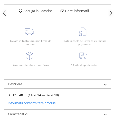
Rama radiator
Adauga la Favorite
Cere informatii
Scut motor
Spălător far
Suport aripa
Suport far
Livrăm în toată țara prin firme de
Toate piesele se livrează cu factură
Suport radiator
curierat
și garanție
Traversa
Usa fată
Livrarea coletelor cu verificare
14 zile drept de retur
Usa spate
Descriere
X1 F48 (11/2014 — 07/2019)
Informatii conformitate produs
Caracteristici