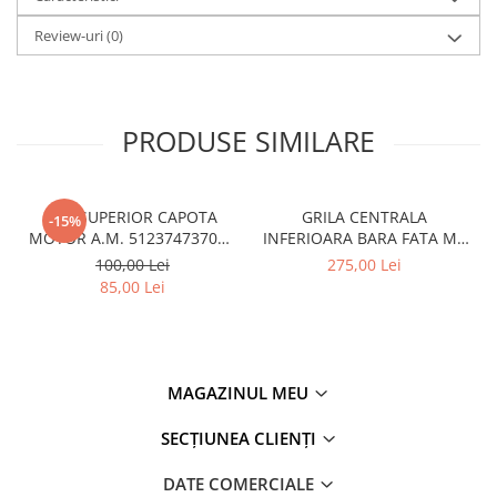
Review-uri
(0)
PRODUSE SIMILARE
CUI SUPERIOR CAPOTA
GRILA CENTRALA
-15%
MOTOR A.M. 51237473707 -
INFERIOARA BARA FATA M -
BMW SERIES 3 (G20/G21)
MODEL CU ACC - O.E.
100,00 Lei
275,00 Lei
51118056522 - BMW X6 F16
85,00 Lei
MAGAZINUL MEU
SECȚIUNEA CLIENȚI
DATE COMERCIALE