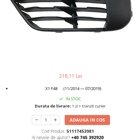
TAMPON
Capac bara
Turbocompresor
Capac fata motor
Ungere
Capitonaj
Capota
Capota spate
Carenaj roata
Deflector aer
218,11 Lei
Elemente caroserie
Inchidere aripa
X1 F48 (11/2014 — 07/2019)
Oglindă
IN STOC
Overfender aripa
Durata de livrare:
1 zi + tranzit curier
Panou acoperire trigger
ADAUGA IN COS
Plafon
Cod Produs:
51117453981
Praguri
Ai nevoie de ajutor?
+40 745 392920