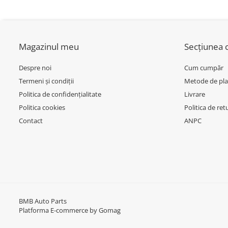
Inchidere aripa
51118056522 - BM
Oglindă
Overfender aripa
Magazinul meu
Secțiunea c
Panou acoperire trigger
Despre noi
Cum cumpăr
Plafon
Termeni și condiții
Metode de pla
Praguri
Politica de confidențialitate
Livrare
Rama radiator
Politica cookies
Politica de ret
Contact
ANPC
Scut motor
Spălător far
Suport aripa
Suport far
Suport radiator
BMB Auto Parts
Traversa
Platforma E-commerce by Gomag
Usa fată