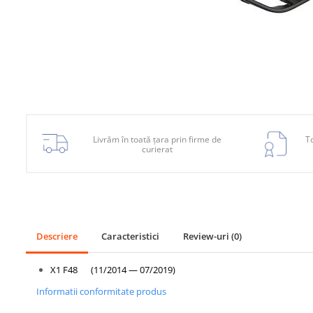
Planetară
Antrenare punte
Cardan
Aprindere
Bujie
Releu
Livrăm în toată țara prin firme de
To
Caroserie
curierat
Absorbant bara fata
Absorbant bara V
Actuator capsa capota
Descriere
Caracteristici
Review-uri
(0)
Aripă
Aripă spate
X1 F48 (11/2014 — 07/2019)
Armatura
Informatii conformitate produs
Balama capota