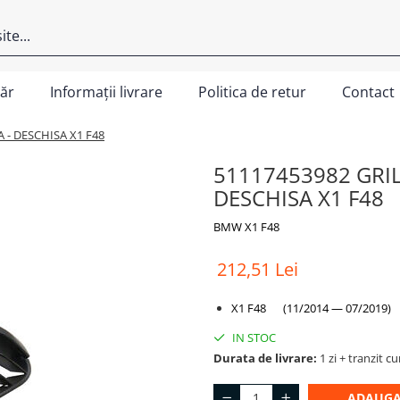
ăr
Informații livrare
Politica de retur
Contact
 - DESCHISA X1 F48
51117453982 GRIL
DESCHISA X1 F48
BMW X1 F48
212,51 Lei
X1 F48 (11/2014 — 07/2019)
IN STOC
Durata de livrare:
1 zi + tranzit cu
ADAUGA