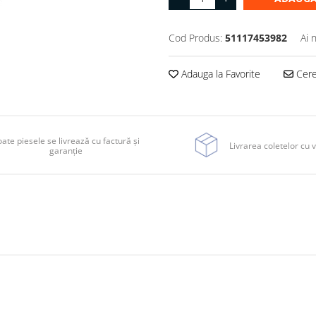
Cod Produs:
51117453982
Ai 
Adauga la Favorite
Cere 
ate piesele se livrează cu factură și
Livrarea coletelor cu v
garanție