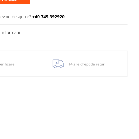
nevoie de ajutor?
+40 745 392920
informatii
erificare
14 zile drept de retur