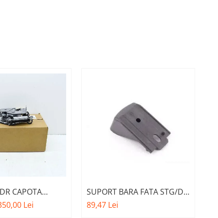
 DR CAPOTA
SUPORT BARA FATA STG/DR
S
M. 51237468350 -
PE ARMATURA A.M.
F
350,00 Lei
89,47 Lei
12
A 1 F40
51117276426 - BMW X3 F25 ,
B