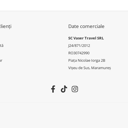
W X6 F16
lienți
Date comerciale
SC Vaser Travel SRL
tă
J24/871/2012
RO30742990
ur
Piața Nicolae Iorga 2B
Vișeu de Sus, Maramureș