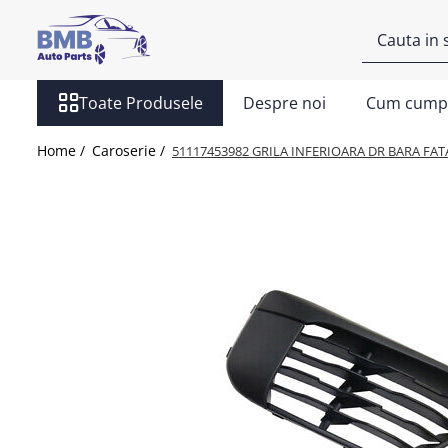
Toate Produsele
Toate Produsele
Despre noi
Cum cump
Accesorii
Covorase
Home /
Caroserie /
51117453982 GRILA INFERIOARA DR BARA FATA
ODORIZANTE
Ornament
AIRBAG
Ambreiaj
Cilindru
Rulment de presiune
Set ambreiaj
Volantă
Angrenare roată
Burduf planetară