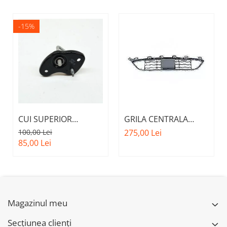
-15%
CUI SUPERIOR
GRILA CENTRALA
CAPOTA MOTOR A.M.
INFERIOARA BARA
100,00 Lei
275,00 Lei
51237473707 - BMW
FATA M - MODEL CU
85,00 Lei
SERIES 3 (G20/G21)
ACC - O.E.
51118056522 - BMW
X6 F16
Magazinul meu
Secțiunea clienți