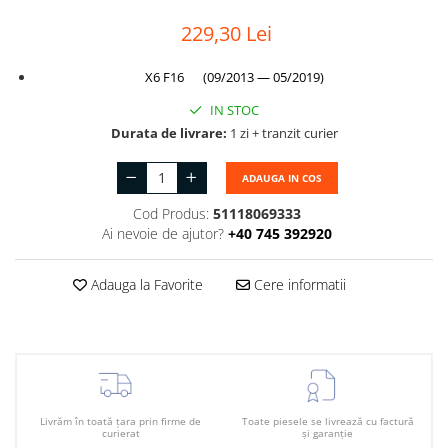
Suport motor
Canal racire
229,30 Lei
TAMPON
Capac bara
X6 F16 (09/2013 — 05/2019)
Turbocompresor
Capac fata motor
IN STOC
Ungere
Capitonaj
Durata de livrare:
1 zi + tranzit curier
Capota
ADAUGA IN COS
Capota spate
Cod Produs:
51118069333
Carenaj roata
Ai nevoie de ajutor?
+40 745 392920
Deflector aer
Elemente caroserie
Adauga la Favorite
Cere informatii
Inchidere aripa
Oglindă
Overfender aripa
Panou acoperire trigger
Livrăm în toată țara prin firme de
Toate piesele se livrează cu factură
curierat
și garanție