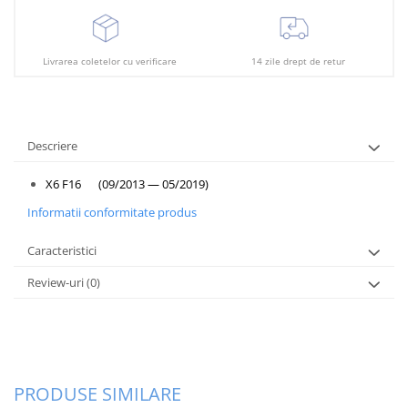
Plafon
Praguri
Rama radiator
Livrarea coletelor cu verificare
14 zile drept de retur
Scut motor
Spălător far
Descriere
Suport aripa
Suport far
X6 F16 (09/2013 — 05/2019)
Suport radiator
Informatii conformitate produs
Traversa
Caracteristici
Usa fată
Review-uri
(0)
Usa spate
PRODUSE SIMILARE